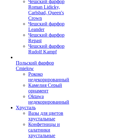
Чешский фарфор
Roman Lidicky,
Carlsbad, Queen's
Crown
Чешский фарфор
Leander
Чешский фарфор
Repast
Чешский фарфор
Rudolf Kampf
Польский фарфор
Сmielow
Рококо
недекорированный
Камелия Серый
орнамент
Oktawa
недекорированный
Хрусталь
Вазы для цветов
хрустальные
Конфетницы и
салатники
хрустальные