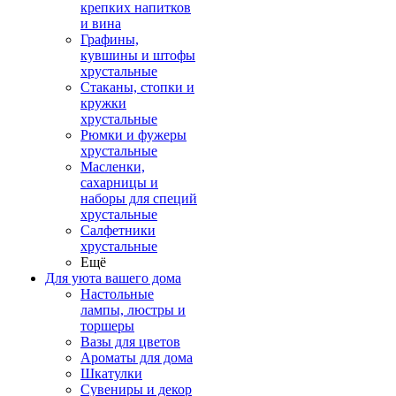
крепких напитков
и вина
Графины,
кувшины и штофы
хрустальные
Стаканы, стопки и
кружки
хрустальные
Рюмки и фужеры
хрустальные
Масленки,
сахарницы и
наборы для специй
хрустальные
Салфетники
хрустальные
Ещё
Для уюта вашего дома
Настольные
лампы, люстры и
торшеры
Вазы для цветов
Ароматы для дома
Шкатулки
Сувениры и декор