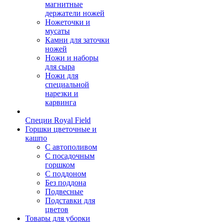
магнитные
держатели ножей
Ножеточки и
мусаты
Камни для заточки
ножей
Ножи и наборы
для сыра
Ножи для
специальной
нарезки и
карвинга
Специи Royal Field
Горшки цветочные и
кашпо
С автополивом
С посадочным
горшком
С поддоном
Без поддона
Подвесные
Подставки для
цветов
Товары для уборки