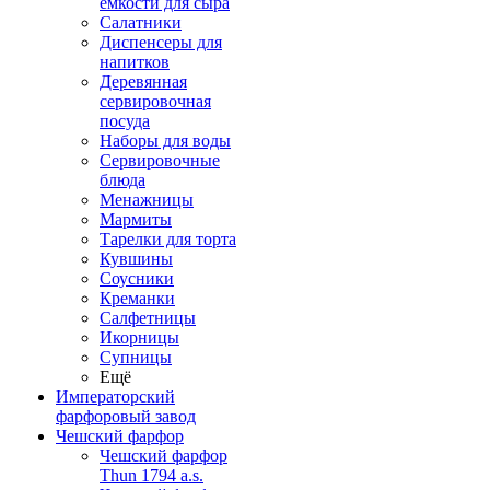
емкости для сыра
Салатники
Диспенсеры для
напитков
Деревянная
сервировочная
посуда
Наборы для воды
Сервировочные
блюда
Менажницы
Мармиты
Тарелки для торта
Кувшины
Соусники
Креманки
Салфетницы
Икорницы
Супницы
Ещё
Императорский
фарфоровый завод
Чешский фарфор
Чешский фарфор
Thun 1794 a.s.