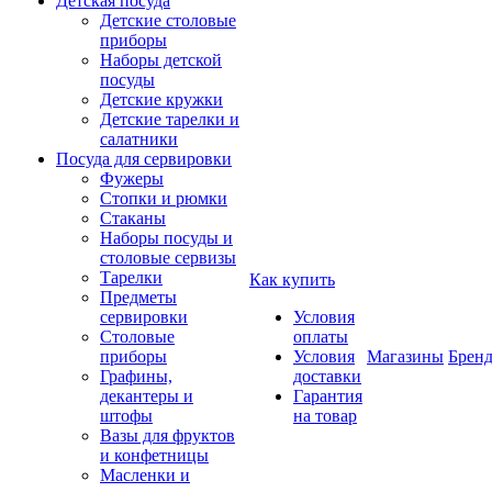
Детская посуда
Детские столовые
приборы
Наборы детской
посуды
Детские кружки
Детские тарелки и
салатники
Посуда для сервировки
Фужеры
Стопки и рюмки
Стаканы
Наборы посуды и
столовые сервизы
Тарелки
Как купить
Предметы
сервировки
Условия
Столовые
оплаты
приборы
Условия
Магазины
Брен
Графины,
доставки
декантеры и
Гарантия
штофы
на товар
Вазы для фруктов
и конфетницы
Масленки и