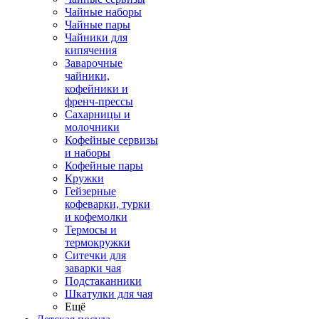
Чайные наборы
Чайные пары
Чайники для
кипячения
Заварочные
чайники,
кофейники и
френч-прессы
Сахарницы и
молочники
Кофейные сервизы
и наборы
Кофейные пары
Кружки
Гейзерные
кофеварки, турки
и кофемолки
Термосы и
термокружки
Ситечки для
заварки чая
Подстаканники
Шкатулки для чая
Ещё