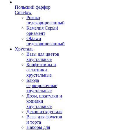
Польский фарфор
Сmielow
Рококо
недекорированный
Камелия Серый
орнамент
Oktawa
недекорированный
Хрусталь
Вазы для цветов
хрустальные
Конфетницы и
салатники
хрустальные
Блюда
сервировочные
хрустальные
Дозы, шкатулки и
копилки
хрустальные
Декор из хрусталя
Вазы для фруктов
и торта
Наборы для