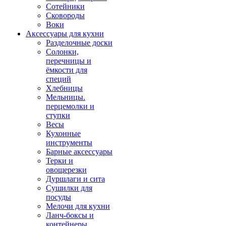
Сотейники
Сковороды
Воки
Аксессуары для кухни
Разделочные доски
Солонки,
перечницы и
ёмкости для
специй
Хлебницы
Мельницы.
перцемолки и
ступки
Весы
Кухонные
инструменты
Барные аксессуары
Терки и
овощерезки
Дуршлаги и сита
Сушилки для
посуды
Мелочи для кухни
Ланч-боксы и
контейнеры