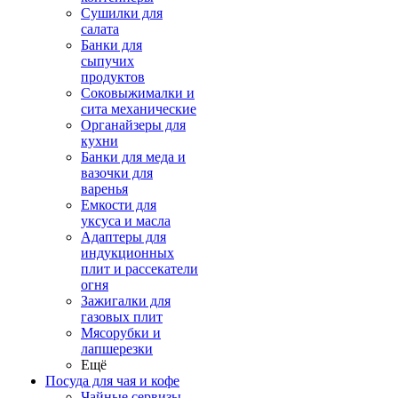
Сушилки для
салата
Банки для
сыпучих
продуктов
Соковыжималки и
сита механические
Органайзеры для
кухни
Банки для меда и
вазочки для
варенья
Емкости для
уксуса и масла
Адаптеры для
индукционных
плит и рассекатели
огня
Зажигалки для
газовых плит
Мясорубки и
лапшерезки
Ещё
Посуда для чая и кофе
Чайные сервизы