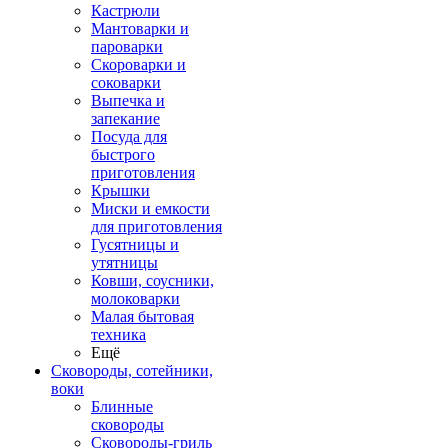
Кастрюли
Мантоварки и
пароварки
Скороварки и
соковарки
Выпечка и
запекание
Посуда для
быстрого
приготовления
Крышки
Миски и емкости
для приготовления
Гусятницы и
утятницы
Ковши, соусники,
молоковарки
Малая бытовая
техника
Ещё
Сковороды, сотейники,
воки
Блинные
сковороды
Сковороды-гриль