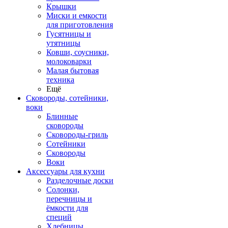
Крышки
Миски и емкости
для приготовления
Гусятницы и
утятницы
Ковши, соусники,
молоковарки
Малая бытовая
техника
Ещё
Сковороды, сотейники,
воки
Блинные
сковороды
Сковороды-гриль
Сотейники
Сковороды
Воки
Аксессуары для кухни
Разделочные доски
Солонки,
перечницы и
ёмкости для
специй
Хлебницы