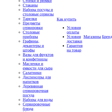
Стопки и рюмки
Стаканы
Наборы посуды и
столовые сервизы
Тарелки
Как купить
Предметы
сервировки
Условия
Столовые
оплаты
приборы
Условия
Магазины
Брен
Графины,
доставки
декантеры и
Гарантия
штофы
на товар
Вазы для фруктов
и конфетницы
Масленки и
емкости для сыра
Салатники
Диспенсеры для
напитков
Деревянная
сервировочная
посуда
Наборы для воды
Сервировочные
блюда