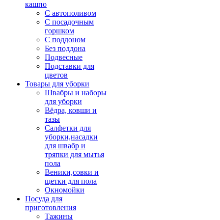
кашпо
С автополивом
С посадочным
горшком
С поддоном
Без поддона
Подвесные
Подставки для
цветов
Товары для уборки
Швабры и наборы
для уборки
Вёдра, ковши и
тазы
Салфетки для
уборки,насадки
для швабр и
тряпки для мытья
пола
Веники,совки и
щетки для пола
Окномойки
Посуда для
приготовления
Тажины