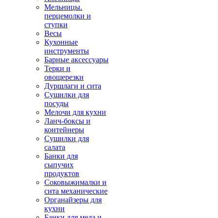
Мельницы.
перцемолки и
ступки
Весы
Кухонные
инструменты
Барные аксессуары
Терки и
овощерезки
Дуршлаги и сита
Сушилки для
посуды
Мелочи для кухни
Ланч-боксы и
контейнеры
Сушилки для
салата
Банки для
сыпучих
продуктов
Соковыжималки и
сита механические
Органайзеры для
кухни
Банки для меда и