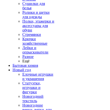
Сушилки для
белья
Ролики и щетки
для одежды
Полки, этажерки и
аксессуары для
обуви
Стремянки
Крючки
хозяйственные
Лейки и
опрыскиватели
Разное
Ещё
Бытовая химия
Новый год
Елочные игрушки
и украшения
Статуэтки,
игрушки и
фигурки
Новогодний
текстиль
Новогодние
венки, ветки, ели