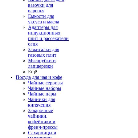
вазочки для
варенья
Емкости для
уксуса и масла
Адаптеры для
индукционных
плит и рассекатели
огня
Зажигалки для
газовых плит
Мясорубки и
лапшерезки
Ещё
Посуда для чая и кофе
Чайные сервизы
Чайные наборы
Чайные пары
Чайники для
кипячения
Заварочные
чайники,
кофейники и
френч-прессы
Сахарницы и