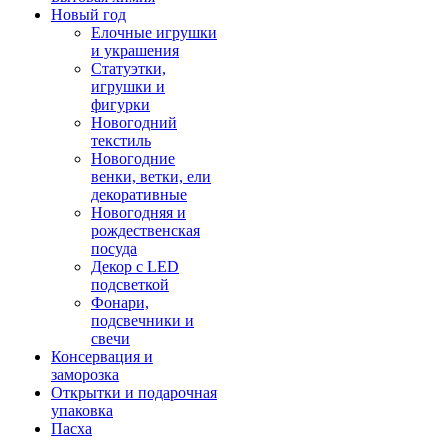
Новый год
Елочные игрушки
и украшения
Статуэтки,
игрушки и
фигурки
Новогодний
текстиль
Новогодние
венки, ветки, ели
декоративные
Новогодняя и
рождественская
посуда
Декор с LED
подсветкой
Фонари,
подсвечники и
свечи
Консервация и
заморозка
Открытки и подарочная
упаковка
Пасха