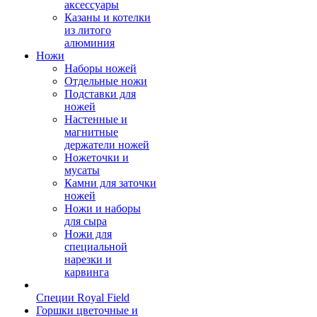
аксессуары
Казаны и котелки
из литого
алюминия
Ножи
Наборы ножей
Отдельные ножи
Подставки для
ножей
Настенные и
магнитные
держатели ножей
Ножеточки и
мусаты
Камни для заточки
ножей
Ножи и наборы
для сыра
Ножи для
специальной
нарезки и
карвинга
Специи Royal Field
Горшки цветочные и