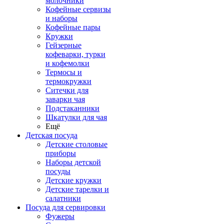
молочники
Кофейные сервизы
и наборы
Кофейные пары
Кружки
Гейзерные
кофеварки, турки
и кофемолки
Термосы и
термокружки
Ситечки для
заварки чая
Подстаканники
Шкатулки для чая
Ещё
Детская посуда
Детские столовые
приборы
Наборы детской
посуды
Детские кружки
Детские тарелки и
салатники
Посуда для сервировки
Фужеры