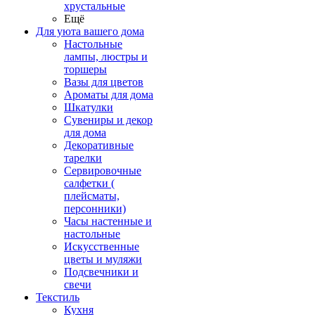
хрустальные
Ещё
Для уюта вашего дома
Настольные
лампы, люстры и
торшеры
Вазы для цветов
Ароматы для дома
Шкатулки
Сувениры и декор
для дома
Декоративные
тарелки
Сервировочные
салфетки (
плейсматы,
персонники)
Часы настенные и
настольные
Искусственные
цветы и муляжи
Подсвечники и
свечи
Текстиль
Кухня