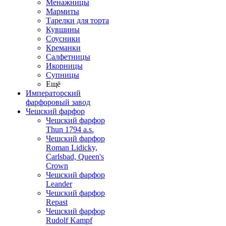
Менажницы
Мармиты
Тарелки для торта
Кувшины
Соусники
Креманки
Салфетницы
Икорницы
Супницы
Ещё
Императорский
фарфоровый завод
Чешский фарфор
Чешский фарфор
Thun 1794 a.s.
Чешский фарфор
Roman Lidicky,
Carlsbad, Queen's
Crown
Чешский фарфор
Leander
Чешский фарфор
Repast
Чешский фарфор
Rudolf Kampf