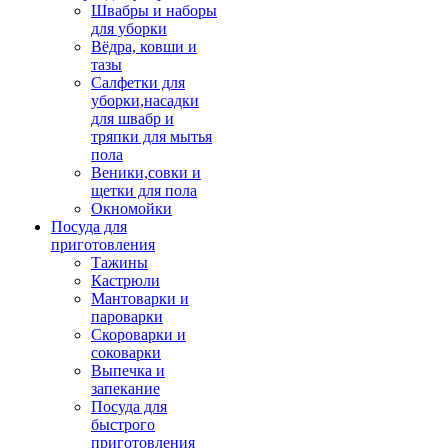
Швабры и наборы
для уборки
Вёдра, ковши и
тазы
Салфетки для
уборки,насадки
для швабр и
тряпки для мытья
пола
Веники,совки и
щетки для пола
Окномойки
Посуда для
приготовления
Тажины
Кастрюли
Мантоварки и
пароварки
Скороварки и
соковарки
Выпечка и
запекание
Посуда для
быстрого
приготовления