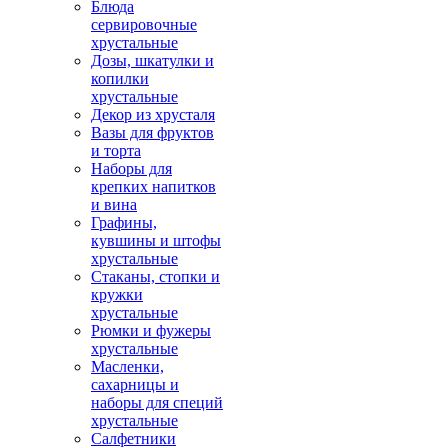
Блюда
сервировочные
хрустальные
Дозы, шкатулки и
копилки
хрустальные
Декор из хрусталя
Вазы для фруктов
и торта
Наборы для
крепких напитков
и вина
Графины,
кувшины и штофы
хрустальные
Стаканы, стопки и
кружки
хрустальные
Рюмки и фужеры
хрустальные
Масленки,
сахарницы и
наборы для специй
хрустальные
Салфетники