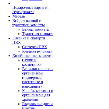
Подарочные карты и
сертификаты
Мебель
Всё для ванной и
туалетной комнаты
Ванная комната
Туалетная комната
Клеенка и скатерти
ПВХ
Скатерти ПВХ
Клеенка рулонная
Хозяйственные мелочи
Сумки и
косметички
Вешалки и полки-
органайзеры
(надверные,
настенные и
напольные)
Короба, корзины и
органайзеры для
хранения
Гладильные доски
и чехлы