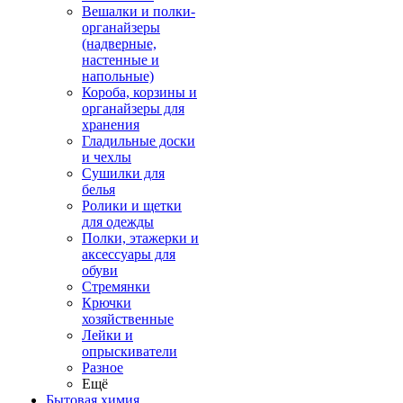
Вешалки и полки-
органайзеры
(надверные,
настенные и
напольные)
Короба, корзины и
органайзеры для
хранения
Гладильные доски
и чехлы
Сушилки для
белья
Ролики и щетки
для одежды
Полки, этажерки и
аксессуары для
обуви
Стремянки
Крючки
хозяйственные
Лейки и
опрыскиватели
Разное
Ещё
Бытовая химия