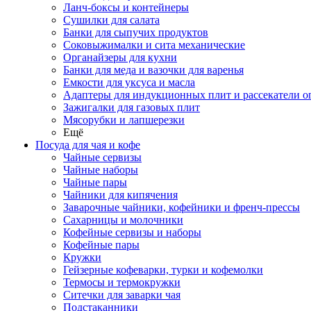
Ланч-боксы и контейнеры
Сушилки для салата
Банки для сыпучих продуктов
Соковыжималки и сита механические
Органайзеры для кухни
Банки для меда и вазочки для варенья
Емкости для уксуса и масла
Адаптеры для индукционных плит и рассекатели о
Зажигалки для газовых плит
Мясорубки и лапшерезки
Ещё
Посуда для чая и кофе
Чайные сервизы
Чайные наборы
Чайные пары
Чайники для кипячения
Заварочные чайники, кофейники и френч-прессы
Сахарницы и молочники
Кофейные сервизы и наборы
Кофейные пары
Кружки
Гейзерные кофеварки, турки и кофемолки
Термосы и термокружки
Ситечки для заварки чая
Подстаканники