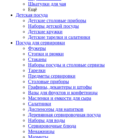
Шкатулки для чая
Ещё
Детская посуда
Детские столовые приборы
Наборы детской посуды
Детские кружки
Детские тарелки и салатники
Посуда для сервировки
Фужеры
Стопки и рюмки
Стаканы
Наборы посуды и столовые сервизы
Тарелки
Предметы сервировки
Столовые приборы
Графины, декантеры и штофы
Вазы для фруктов и конфетницы
Масленки и емкости для сыра
Салатники
Диспенсеры для напитков
Деревянная сервировочная посуда
Наборы для воды
Сервировочные блюда
Менажницы
Мармиты