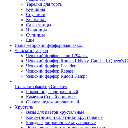
Тарелки для торта
Кувшины
Соусники
Креманки
Салфетницы
Икорницы
Супницы
Ещё
Императорский фарфоровый завод
Чешский фарфор
Чешский фарфор Thun 1794 a.s.
Чешский фарфор Roman Lidicky, Carlsbad, Queen's 
Чешский фарфор Leander
Чешский фарфор Repast
Чешский фарфор Rudolf Kampf
Польский фарфор Сmielow
Рококо недекорированный
Камелия Серый орнамент
Oktawa недекорированный
Хрусталь
Вазы для цветов хрустальные
Конфетницы и салатники хрустальные
Блюда сервировочные хрустальные
Дозы, шкатулки и копилки хрустальные