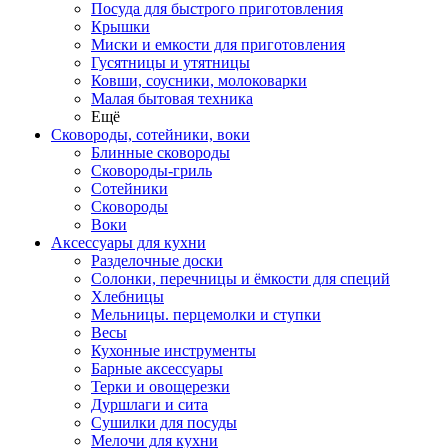
Посуда для быстрого приготовления
Крышки
Миски и емкости для приготовления
Гусятницы и утятницы
Ковши, соусники, молоковарки
Малая бытовая техника
Ещё
Сковороды, сотейники, воки
Блинные сковороды
Сковороды-гриль
Сотейники
Сковороды
Воки
Аксессуары для кухни
Разделочные доски
Солонки, перечницы и ёмкости для специй
Хлебницы
Мельницы. перцемолки и ступки
Весы
Кухонные инструменты
Барные аксессуары
Терки и овощерезки
Дуршлаги и сита
Сушилки для посуды
Мелочи для кухни