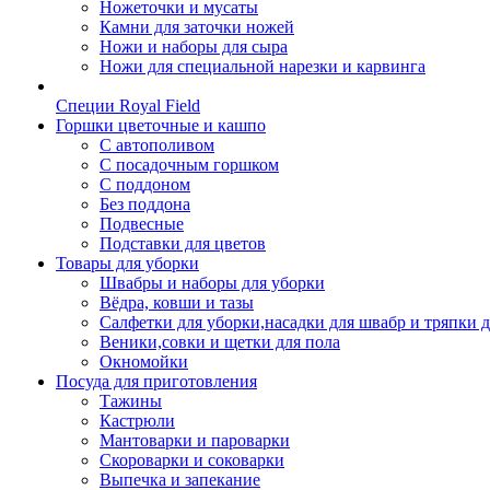
Ножеточки и мусаты
Камни для заточки ножей
Ножи и наборы для сыра
Ножи для специальной нарезки и карвинга
Специи Royal Field
Горшки цветочные и кашпо
С автополивом
С посадочным горшком
С поддоном
Без поддона
Подвесные
Подставки для цветов
Товары для уборки
Швабры и наборы для уборки
Вёдра, ковши и тазы
Салфетки для уборки,насадки для швабр и тряпки 
Веники,совки и щетки для пола
Окномойки
Посуда для приготовления
Тажины
Кастрюли
Мантоварки и пароварки
Скороварки и соковарки
Выпечка и запекание