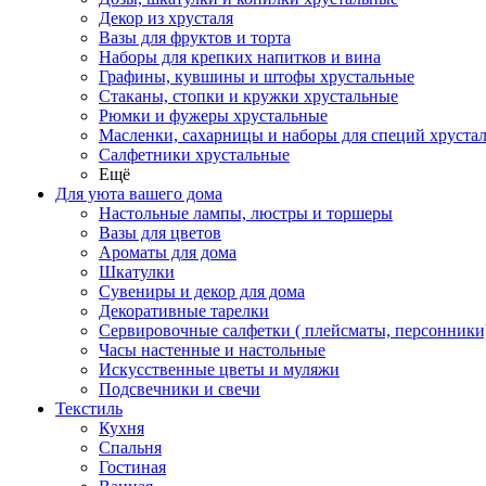
Декор из хрусталя
Вазы для фруктов и торта
Наборы для крепких напитков и вина
Графины, кувшины и штофы хрустальные
Стаканы, стопки и кружки хрустальные
Рюмки и фужеры хрустальные
Масленки, сахарницы и наборы для специй хруста
Салфетники хрустальные
Ещё
Для уюта вашего дома
Настольные лампы, люстры и торшеры
Вазы для цветов
Ароматы для дома
Шкатулки
Сувениры и декор для дома
Декоративные тарелки
Сервировочные салфетки ( плейсматы, персонники
Часы настенные и настольные
Искусственные цветы и муляжи
Подсвечники и свечи
Текстиль
Кухня
Спальня
Гостиная