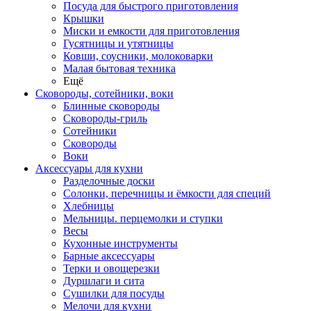
Посуда для быстрого приготовления
Крышки
Миски и емкости для приготовления
Гусятницы и утятницы
Ковши, соусники, молоковарки
Малая бытовая техника
Ещё
Сковороды, сотейники, воки
Блинные сковороды
Сковороды-гриль
Сотейники
Сковороды
Воки
Аксессуары для кухни
Разделочные доски
Солонки, перечницы и ёмкости для специй
Хлебницы
Мельницы. перцемолки и ступки
Весы
Кухонные инструменты
Барные аксессуары
Терки и овощерезки
Дуршлаги и сита
Сушилки для посуды
Мелочи для кухни