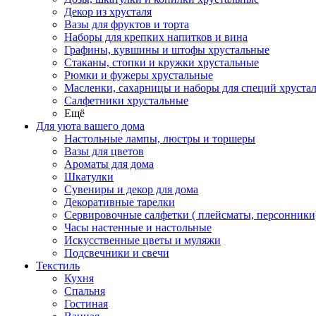
Декор из хрусталя
Вазы для фруктов и торта
Наборы для крепких напитков и вина
Графины, кувшины и штофы хрустальные
Стаканы, стопки и кружки хрустальные
Рюмки и фужеры хрустальные
Масленки, сахарницы и наборы для специй хруста
Салфетники хрустальные
Ещё
Для уюта вашего дома
Настольные лампы, люстры и торшеры
Вазы для цветов
Ароматы для дома
Шкатулки
Сувениры и декор для дома
Декоративные тарелки
Сервировочные салфетки ( плейсматы, персонники
Часы настенные и настольные
Искусственные цветы и муляжи
Подсвечники и свечи
Текстиль
Кухня
Спальня
Гостиная