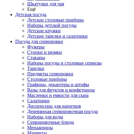
Шкатулки для чая
Ещё
Детская посуда
Детские столовые приборы
Наборы детской посуды
Детские кружки
Детские тарелки и салатники
Посуда для сервировки
Фужеры
Стопки и рюмки
Стаканы
Наборы посуды и столовые сервизы
Тарелки
Предметы сервировки
Столовые приборы
Графины, декантеры и штофы
Вазы для фруктов и конфетницы
Масленки и емкости для сыра
Салатники
Диспенсеры для напитков
Деревянная сервировочная посуда
Наборы для воды
Сервировочные блюда
Менажницы
Мармиты