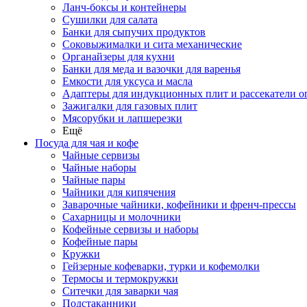
Ланч-боксы и контейнеры
Сушилки для салата
Банки для сыпучих продуктов
Соковыжималки и сита механические
Органайзеры для кухни
Банки для меда и вазочки для варенья
Емкости для уксуса и масла
Адаптеры для индукционных плит и рассекатели о
Зажигалки для газовых плит
Мясорубки и лапшерезки
Ещё
Посуда для чая и кофе
Чайные сервизы
Чайные наборы
Чайные пары
Чайники для кипячения
Заварочные чайники, кофейники и френч-прессы
Сахарницы и молочники
Кофейные сервизы и наборы
Кофейные пары
Кружки
Гейзерные кофеварки, турки и кофемолки
Термосы и термокружки
Ситечки для заварки чая
Подстаканники