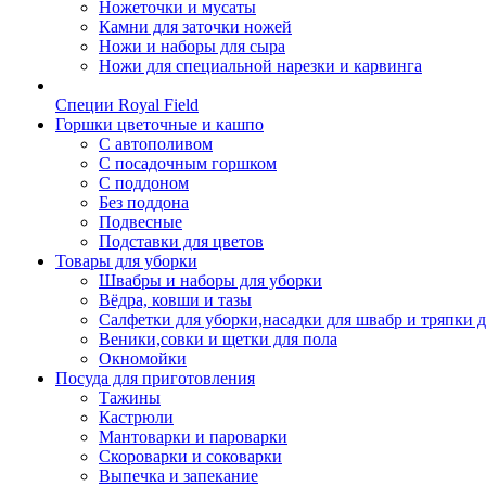
Ножеточки и мусаты
Камни для заточки ножей
Ножи и наборы для сыра
Ножи для специальной нарезки и карвинга
Специи Royal Field
Горшки цветочные и кашпо
С автополивом
С посадочным горшком
С поддоном
Без поддона
Подвесные
Подставки для цветов
Товары для уборки
Швабры и наборы для уборки
Вёдра, ковши и тазы
Салфетки для уборки,насадки для швабр и тряпки 
Веники,совки и щетки для пола
Окномойки
Посуда для приготовления
Тажины
Кастрюли
Мантоварки и пароварки
Скороварки и соковарки
Выпечка и запекание