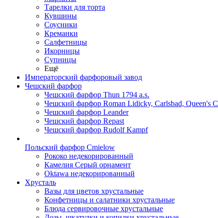
Тарелки для торта
Кувшины
Соусники
Креманки
Салфетницы
Икорницы
Супницы
Ещё
Императорский фарфоровый завод
Чешский фарфор
Чешский фарфор Thun 1794 a.s.
Чешский фарфор Roman Lidicky, Carlsbad, Queen's 
Чешский фарфор Leander
Чешский фарфор Repast
Чешский фарфор Rudolf Kampf
Польский фарфор Сmielow
Рококо недекорированный
Камелия Серый орнамент
Oktawa недекорированный
Хрусталь
Вазы для цветов хрустальные
Конфетницы и салатники хрустальные
Блюда сервировочные хрустальные
Дозы, шкатулки и копилки хрустальные