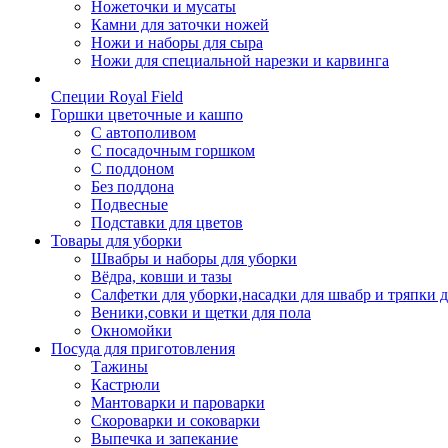
Ножеточки и мусаты
Камни для заточки ножей
Ножи и наборы для сыра
Ножи для специальной нарезки и карвинга
Специи Royal Field
Горшки цветочные и кашпо
С автополивом
С посадочным горшком
С поддоном
Без поддона
Подвесные
Подставки для цветов
Товары для уборки
Швабры и наборы для уборки
Вёдра, ковши и тазы
Салфетки для уборки,насадки для швабр и тряпки 
Веники,совки и щетки для пола
Окномойки
Посуда для приготовления
Тажины
Кастрюли
Мантоварки и пароварки
Скороварки и соковарки
Выпечка и запекание