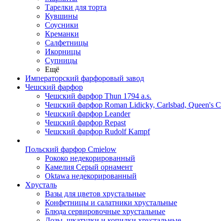
Тарелки для торта
Кувшины
Соусники
Креманки
Салфетницы
Икорницы
Супницы
Ещё
Императорский фарфоровый завод
Чешский фарфор
Чешский фарфор Thun 1794 a.s.
Чешский фарфор Roman Lidicky, Carlsbad, Queen's 
Чешский фарфор Leander
Чешский фарфор Repast
Чешский фарфор Rudolf Kampf
Польский фарфор Сmielow
Рококо недекорированный
Камелия Серый орнамент
Oktawa недекорированный
Хрусталь
Вазы для цветов хрустальные
Конфетницы и салатники хрустальные
Блюда сервировочные хрустальные
Дозы, шкатулки и копилки хрустальные