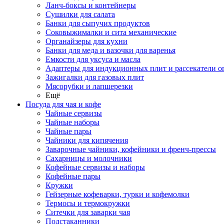
Ланч-боксы и контейнеры
Сушилки для салата
Банки для сыпучих продуктов
Соковыжималки и сита механические
Органайзеры для кухни
Банки для меда и вазочки для варенья
Емкости для уксуса и масла
Адаптеры для индукционных плит и рассекатели о
Зажигалки для газовых плит
Мясорубки и лапшерезки
Ещё
Посуда для чая и кофе
Чайные сервизы
Чайные наборы
Чайные пары
Чайники для кипячения
Заварочные чайники, кофейники и френч-прессы
Сахарницы и молочники
Кофейные сервизы и наборы
Кофейные пары
Кружки
Гейзерные кофеварки, турки и кофемолки
Термосы и термокружки
Ситечки для заварки чая
Подстаканники