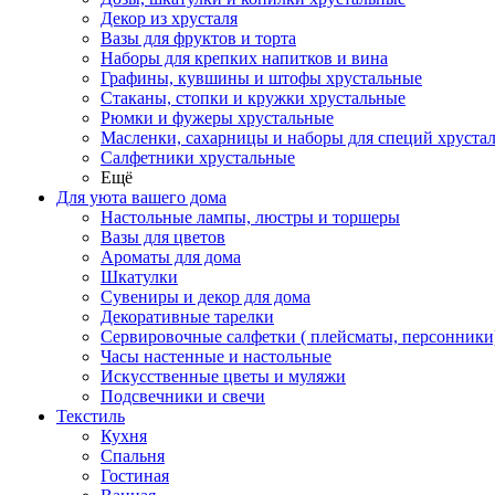
Декор из хрусталя
Вазы для фруктов и торта
Наборы для крепких напитков и вина
Графины, кувшины и штофы хрустальные
Стаканы, стопки и кружки хрустальные
Рюмки и фужеры хрустальные
Масленки, сахарницы и наборы для специй хруста
Салфетники хрустальные
Ещё
Для уюта вашего дома
Настольные лампы, люстры и торшеры
Вазы для цветов
Ароматы для дома
Шкатулки
Сувениры и декор для дома
Декоративные тарелки
Сервировочные салфетки ( плейсматы, персонники
Часы настенные и настольные
Искусственные цветы и муляжи
Подсвечники и свечи
Текстиль
Кухня
Спальня
Гостиная