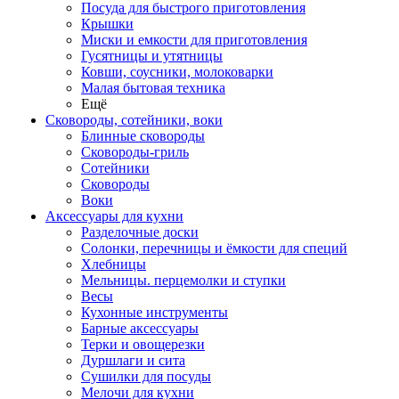
Посуда для быстрого приготовления
Крышки
Миски и емкости для приготовления
Гусятницы и утятницы
Ковши, соусники, молоковарки
Малая бытовая техника
Ещё
Сковороды, сотейники, воки
Блинные сковороды
Сковороды-гриль
Сотейники
Сковороды
Воки
Аксессуары для кухни
Разделочные доски
Солонки, перечницы и ёмкости для специй
Хлебницы
Мельницы. перцемолки и ступки
Весы
Кухонные инструменты
Барные аксессуары
Терки и овощерезки
Дуршлаги и сита
Сушилки для посуды
Мелочи для кухни