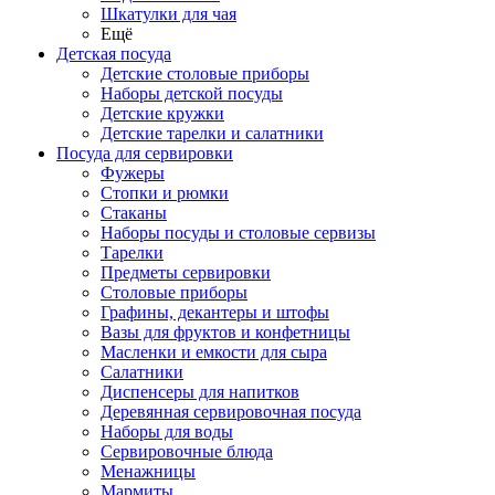
Шкатулки для чая
Ещё
Детская посуда
Детские столовые приборы
Наборы детской посуды
Детские кружки
Детские тарелки и салатники
Посуда для сервировки
Фужеры
Стопки и рюмки
Стаканы
Наборы посуды и столовые сервизы
Тарелки
Предметы сервировки
Столовые приборы
Графины, декантеры и штофы
Вазы для фруктов и конфетницы
Масленки и емкости для сыра
Салатники
Диспенсеры для напитков
Деревянная сервировочная посуда
Наборы для воды
Сервировочные блюда
Менажницы
Мармиты