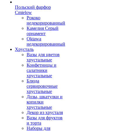
Польский фарфор
Сmielow
Рококо
недекорированный
Камелия Серый
орнамент
Oktawa
недекорированный
Хрусталь
Вазы для цветов
хрустальные
Конфетницы и
салатники
хрустальные
Блюда
сервировочные
хрустальные
Дозы, шкатулки и
копилки
хрустальные
Декор из хрусталя
Вазы для фруктов
и торта
Наборы для