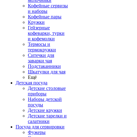
молочники
Кофейные сервизы
и наборы
Кофейные пары
Кружки
Гейзерные
кофеварки, турки
и кофемолки
Термосы и
термокружки
Ситечки для
заварки чая
Подстаканники
Шкатулки для чая
Ещё
Детская посуда
Детские столовые
приборы
Наборы детской
посуды
Детские кружки
Детские тарелки и
салатники
Посуда для сервировки
Фужеры