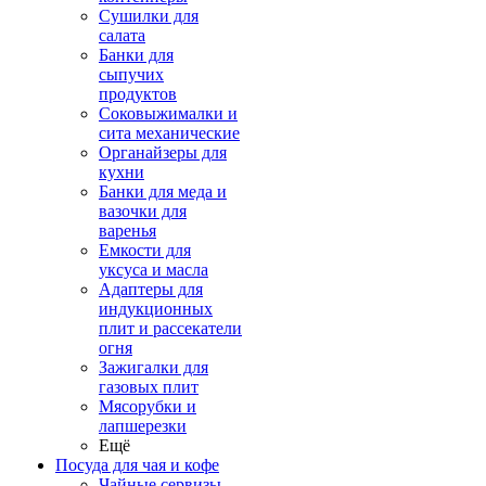
Сушилки для
салата
Банки для
сыпучих
продуктов
Соковыжималки и
сита механические
Органайзеры для
кухни
Банки для меда и
вазочки для
варенья
Емкости для
уксуса и масла
Адаптеры для
индукционных
плит и рассекатели
огня
Зажигалки для
газовых плит
Мясорубки и
лапшерезки
Ещё
Посуда для чая и кофе
Чайные сервизы