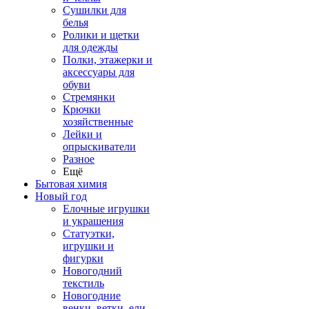
Сушилки для
белья
Ролики и щетки
для одежды
Полки, этажерки и
аксессуары для
обуви
Стремянки
Крючки
хозяйственные
Лейки и
опрыскиватели
Разное
Ещё
Бытовая химия
Новый год
Елочные игрушки
и украшения
Статуэтки,
игрушки и
фигурки
Новогодний
текстиль
Новогодние
венки, ветки, ели