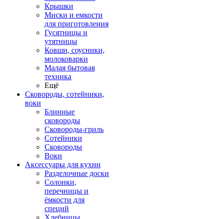
Крышки
Миски и емкости
для приготовления
Гусятницы и
утятницы
Ковши, соусники,
молоковарки
Малая бытовая
техника
Ещё
Сковороды, сотейники,
воки
Блинные
сковороды
Сковороды-гриль
Сотейники
Сковороды
Воки
Аксессуары для кухни
Разделочные доски
Солонки,
перечницы и
ёмкости для
специй
Хлебницы