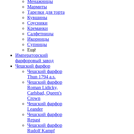
Менажницы
Мармиты
Тарелки для торта
Кувшины
Соусники
Креманки
Салфетницы
Икорницы
Супницы
Ещё
Императорский
фарфоровый завод
Чешский фарфор
Чешский фарфор
Thun 1794 a.s.
Чешский фарфор
Roman Lidicky,
Carlsbad, Queen's
Crown
Чешский фарфор
Leander
Чешский фарфор
Repast
Чешский фарфор
Rudolf Kampf