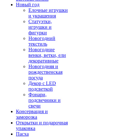
Новый год
Елочные игрушки
и украшения
Статуэтки,
игрушки и
фигурки
Новогодний
текстиль
Новогодние
венки, ветки, ели
декоративные
Новогодняя и
рождественская
посуда
Декор с LED
подсветкой
Фонари,
подсвечники и
свечи
Консервация и
заморозка
Открытки и подарочная
упаковка
Пасха