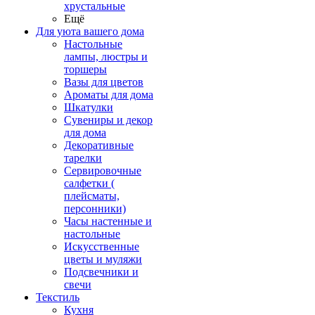
хрустальные
Ещё
Для уюта вашего дома
Настольные
лампы, люстры и
торшеры
Вазы для цветов
Ароматы для дома
Шкатулки
Сувениры и декор
для дома
Декоративные
тарелки
Сервировочные
салфетки (
плейсматы,
персонники)
Часы настенные и
настольные
Искусственные
цветы и муляжи
Подсвечники и
свечи
Текстиль
Кухня