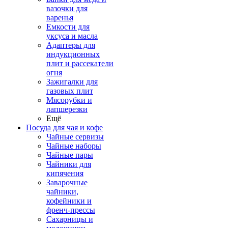
вазочки для
варенья
Емкости для
уксуса и масла
Адаптеры для
индукционных
плит и рассекатели
огня
Зажигалки для
газовых плит
Мясорубки и
лапшерезки
Ещё
Посуда для чая и кофе
Чайные сервизы
Чайные наборы
Чайные пары
Чайники для
кипячения
Заварочные
чайники,
кофейники и
френч-прессы
Сахарницы и