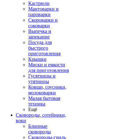
Кастрюли
Мантоварки и
пароварки
Скороварки и
соковарки
Выпечка и
запекание
Посуда для
быстрого
приготовления
Крышки
Миски и емкости
для приготовления
Гусятницы и
утятницы
Ковши, соусники,
молоковарки
Малая бытовая
техника
Ещё
Сковороды, сотейники,
воки
Блинные
сковороды
Сковороды-гриль