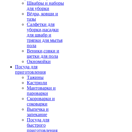
Швабры и наборы
для уборки
Вёдра, ковши и
тазы
Салфетки для
уборки,насадки
для швабр и
тряпки для мытья
пола
Веники,совки и
щетки для пола
Окномойки
Посуда для
приготовления
Тажины
Кастрюли
Мантоварки и
пароварки
Скороварки и
соковарки
Выпечка и
запекание
Посуда для
быстрого
приготовления