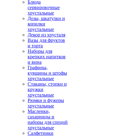
Блюда
сервировочные
хрустальные
Дозы, шкатулки и
копилки
хрустальные
Декор из хрусталя
Вазы для фруктов
и торта
Наборы для
крепких напитков
и вина
Графины,
кувшины и штофы
хрустальные
Стаканы, стопки и
кружки
хрустальные
Рюмки и фужеры
хрустальные
Масленки,
сахарницы и
наборы для специй
хрустальные
Салфетники