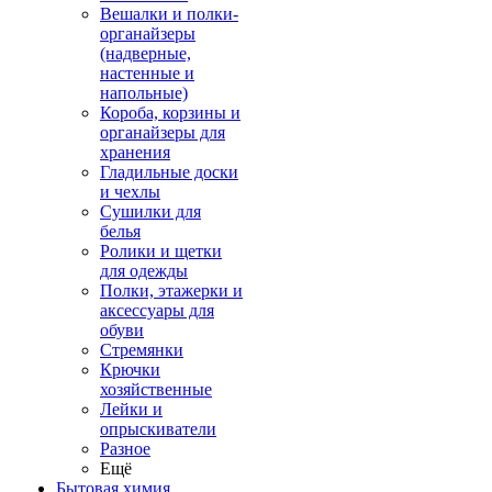
Вешалки и полки-
органайзеры
(надверные,
настенные и
напольные)
Короба, корзины и
органайзеры для
хранения
Гладильные доски
и чехлы
Сушилки для
белья
Ролики и щетки
для одежды
Полки, этажерки и
аксессуары для
обуви
Стремянки
Крючки
хозяйственные
Лейки и
опрыскиватели
Разное
Ещё
Бытовая химия