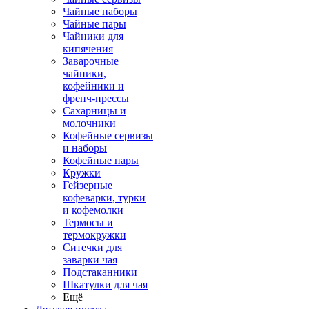
Чайные наборы
Чайные пары
Чайники для
кипячения
Заварочные
чайники,
кофейники и
френч-прессы
Сахарницы и
молочники
Кофейные сервизы
и наборы
Кофейные пары
Кружки
Гейзерные
кофеварки, турки
и кофемолки
Термосы и
термокружки
Ситечки для
заварки чая
Подстаканники
Шкатулки для чая
Ещё