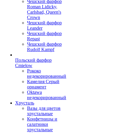
Чешский фарфор
Roman Lidicky,
Carlsbad, Queen's
Crown
Чешский фарфор
Leander
Чешский фарфор
Repast
Чешский фарфор
Rudolf Kampf
Польский фарфор
Сmielow
Рококо
недекорированный
Камелия Серый
орнамент
Oktawa
недекорированный
Хрусталь
Вазы для цветов
хрустальные
Конфетницы и
салатники
хрустальные