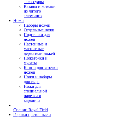
аксессуары
Казаны и котелки
из литого
алюминия
Ножи
Наборы ножей
Отдельные ножи
Подставки для
ножей
Настенные и
магнитные
держатели ножей
Ножеточки и
мусаты
Камни для заточки
ножей
Ножи и наборы
для сыра
Ножи для
специальной
нарезки и
карвинга
Специи Royal Field
Горшки цветочные и