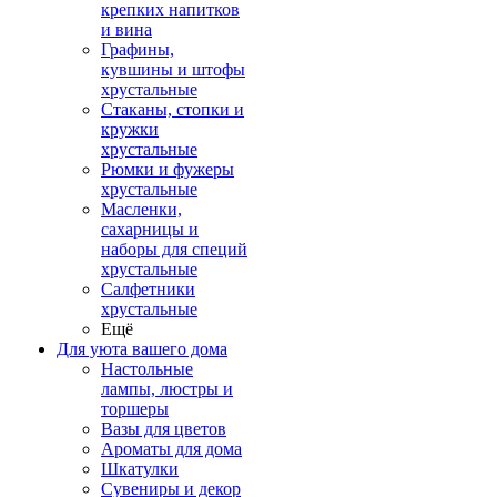
крепких напитков
и вина
Графины,
кувшины и штофы
хрустальные
Стаканы, стопки и
кружки
хрустальные
Рюмки и фужеры
хрустальные
Масленки,
сахарницы и
наборы для специй
хрустальные
Салфетники
хрустальные
Ещё
Для уюта вашего дома
Настольные
лампы, люстры и
торшеры
Вазы для цветов
Ароматы для дома
Шкатулки
Сувениры и декор