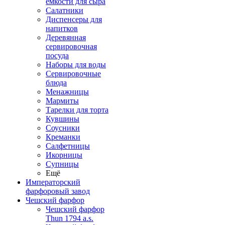
емкости для сыра
Салатники
Диспенсеры для
напитков
Деревянная
сервировочная
посуда
Наборы для воды
Сервировочные
блюда
Менажницы
Мармиты
Тарелки для торта
Кувшины
Соусники
Креманки
Салфетницы
Икорницы
Супницы
Ещё
Императорский
фарфоровый завод
Чешский фарфор
Чешский фарфор
Thun 1794 a.s.