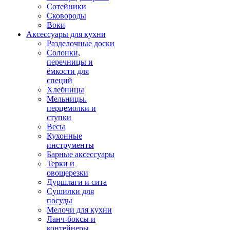
Сотейники
Сковороды
Воки
Аксессуары для кухни
Разделочные доски
Солонки,
перечницы и
ёмкости для
специй
Хлебницы
Мельницы.
перцемолки и
ступки
Весы
Кухонные
инструменты
Барные аксессуары
Терки и
овощерезки
Дуршлаги и сита
Сушилки для
посуды
Мелочи для кухни
Ланч-боксы и
контейнеры