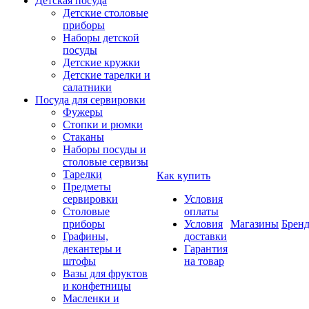
Детская посуда
Детские столовые
приборы
Наборы детской
посуды
Детские кружки
Детские тарелки и
салатники
Посуда для сервировки
Фужеры
Стопки и рюмки
Стаканы
Наборы посуды и
столовые сервизы
Тарелки
Как купить
Предметы
сервировки
Условия
Столовые
оплаты
приборы
Условия
Магазины
Брен
Графины,
доставки
декантеры и
Гарантия
штофы
на товар
Вазы для фруктов
и конфетницы
Масленки и