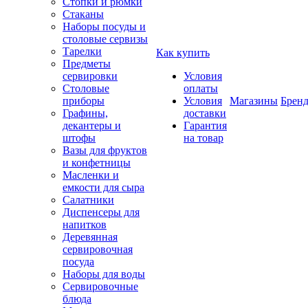
Стопки и рюмки
Стаканы
Наборы посуды и
столовые сервизы
Тарелки
Как купить
Предметы
сервировки
Условия
Столовые
оплаты
приборы
Условия
Магазины
Брен
Графины,
доставки
декантеры и
Гарантия
штофы
на товар
Вазы для фруктов
и конфетницы
Масленки и
емкости для сыра
Салатники
Диспенсеры для
напитков
Деревянная
сервировочная
посуда
Наборы для воды
Сервировочные
блюда