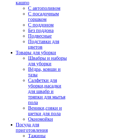
кашпо
С автополивом
С посадочным
горшком
С поддоном
Без поддона
Подвесные
Подставки для
цветов
Товары для уборки
Швабры и наборы
для уборки
Вёдра, ковши и
тазы
Салфетки для
уборки,насадки
для швабр и
тряпки для мытья
пола
Веники,совки и
щетки для пола
Окномойки
Посуда для
приготовления
Тажины