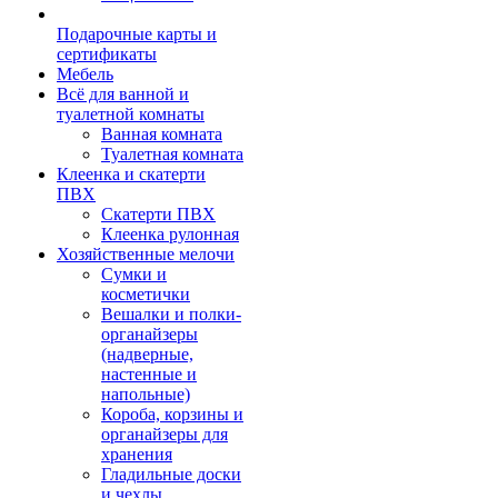
Подарочные карты и
сертификаты
Мебель
Всё для ванной и
туалетной комнаты
Ванная комната
Туалетная комната
Клеенка и скатерти
ПВХ
Скатерти ПВХ
Клеенка рулонная
Хозяйственные мелочи
Сумки и
косметички
Вешалки и полки-
органайзеры
(надверные,
настенные и
напольные)
Короба, корзины и
органайзеры для
хранения
Гладильные доски
и чехлы