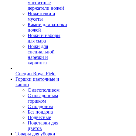
магнитные
держатели ножей
Ножеточки и
мусаты
Камни для заточки
ножей
Ножи и наборы
для сыра
Ножи для
специальной
нарезки и
карвинга
Специи Royal Field
Горшки цветочные и
кашпо
С автополивом
С посадочным
горшком
С поддоном
Без поддона
Подвесные
Подставки для
цветов
Товары для уборки