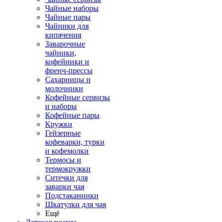
Чайные наборы
Чайные пары
Чайники для
кипячения
Заварочные
чайники,
кофейники и
френч-прессы
Сахарницы и
молочники
Кофейные сервизы
и наборы
Кофейные пары
Кружки
Гейзерные
кофеварки, турки
и кофемолки
Термосы и
термокружки
Ситечки для
заварки чая
Подстаканники
Шкатулки для чая
Ещё