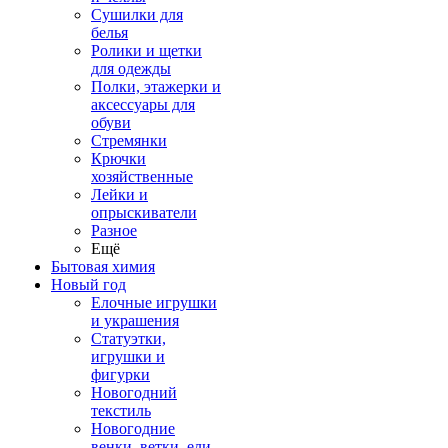
Сушилки для
белья
Ролики и щетки
для одежды
Полки, этажерки и
аксессуары для
обуви
Стремянки
Крючки
хозяйственные
Лейки и
опрыскиватели
Разное
Ещё
Бытовая химия
Новый год
Елочные игрушки
и украшения
Статуэтки,
игрушки и
фигурки
Новогодний
текстиль
Новогодние
венки, ветки, ели