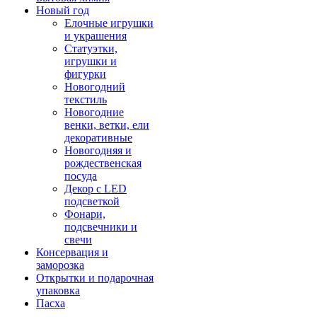
Новый год
Елочные игрушки
и украшения
Статуэтки,
игрушки и
фигурки
Новогодний
текстиль
Новогодние
венки, ветки, ели
декоративные
Новогодняя и
рождественская
посуда
Декор с LED
подсветкой
Фонари,
подсвечники и
свечи
Консервация и
заморозка
Открытки и подарочная
упаковка
Пасха