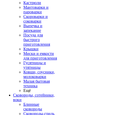
Кастрюли
Мантоварки и
пароварки
Скороварки и
соковарки
Выпечка и
запекание
Посуда для
быстрого
приготовления
Крышки
Миски и емкости
для приготовления
Гусятницы и
утятницы
Ковши, соусники,
молоковарки
Малая бытовая
техника
Ещё
Сковороды, сотейники,
воки
Блинные
сковороды
Сковороды-гриль