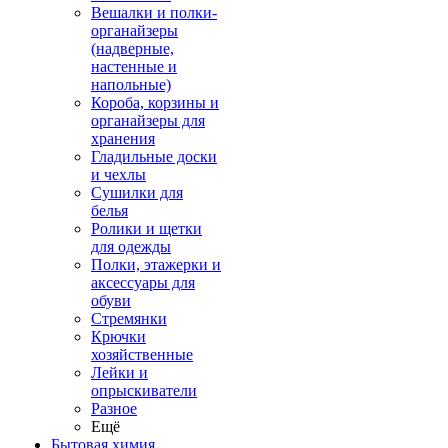
Вешалки и полки-
органайзеры
(надверные,
настенные и
напольные)
Короба, корзины и
органайзеры для
хранения
Гладильные доски
и чехлы
Сушилки для
белья
Ролики и щетки
для одежды
Полки, этажерки и
аксессуары для
обуви
Стремянки
Крючки
хозяйственные
Лейки и
опрыскиватели
Разное
Ещё
Бытовая химия