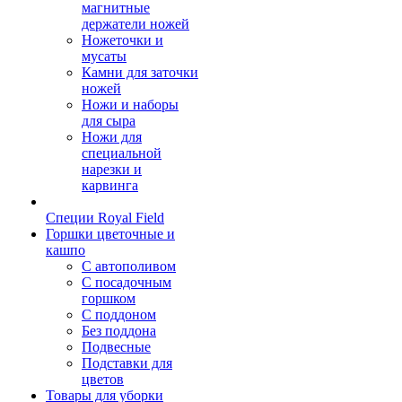
магнитные
держатели ножей
Ножеточки и
мусаты
Камни для заточки
ножей
Ножи и наборы
для сыра
Ножи для
специальной
нарезки и
карвинга
Специи Royal Field
Горшки цветочные и
кашпо
С автополивом
С посадочным
горшком
С поддоном
Без поддона
Подвесные
Подставки для
цветов
Товары для уборки