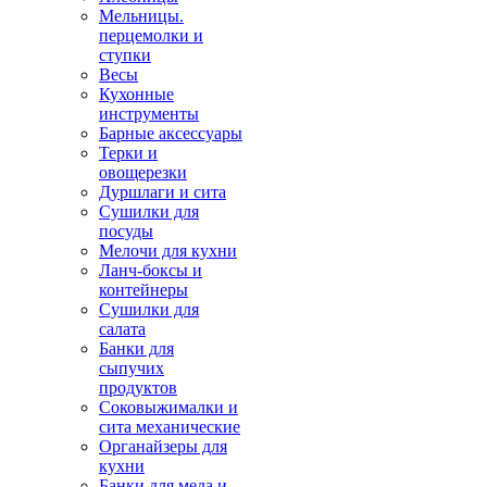
Мельницы.
перцемолки и
ступки
Весы
Кухонные
инструменты
Барные аксессуары
Терки и
овощерезки
Дуршлаги и сита
Сушилки для
посуды
Мелочи для кухни
Ланч-боксы и
контейнеры
Сушилки для
салата
Банки для
сыпучих
продуктов
Соковыжималки и
сита механические
Органайзеры для
кухни
Банки для меда и