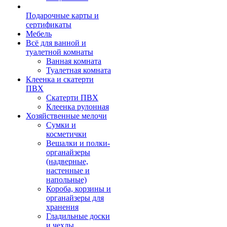
Подарочные карты и
сертификаты
Мебель
Всё для ванной и
туалетной комнаты
Ванная комната
Туалетная комната
Клеенка и скатерти
ПВХ
Скатерти ПВХ
Клеенка рулонная
Хозяйственные мелочи
Сумки и
косметички
Вешалки и полки-
органайзеры
(надверные,
настенные и
напольные)
Короба, корзины и
органайзеры для
хранения
Гладильные доски
и чехлы