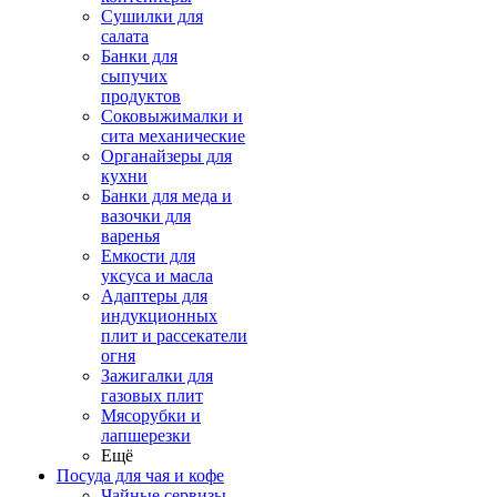
Сушилки для
салата
Банки для
сыпучих
продуктов
Соковыжималки и
сита механические
Органайзеры для
кухни
Банки для меда и
вазочки для
варенья
Емкости для
уксуса и масла
Адаптеры для
индукционных
плит и рассекатели
огня
Зажигалки для
газовых плит
Мясорубки и
лапшерезки
Ещё
Посуда для чая и кофе
Чайные сервизы