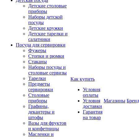
Детская посуда
Детские столовые
приборы
Наборы детской
посуды
Детские кружки
Детские тарелки и
салатники
Посуда для сервировки
Фужеры
Стопки и рюмки
Стаканы
Наборы посуды и
столовые сервизы
Тарелки
Как купить
Предметы
сервировки
Условия
Столовые
оплаты
приборы
Условия
Магазины
Брен
Графины,
доставки
декантеры и
Гарантия
штофы
на товар
Вазы для фруктов
и конфетницы
Масленки и