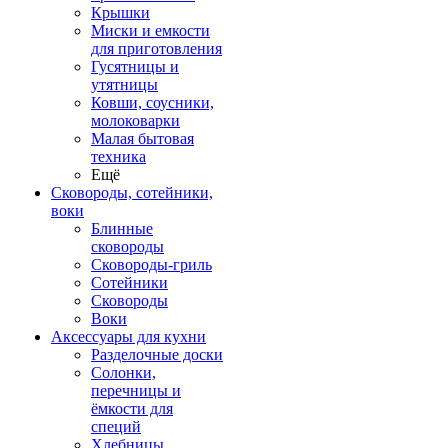
Крышки
Миски и емкости
для приготовления
Гусятницы и
утятницы
Ковши, соусники,
молоковарки
Малая бытовая
техника
Ещё
Сковороды, сотейники,
воки
Блинные
сковороды
Сковороды-гриль
Сотейники
Сковороды
Воки
Аксессуары для кухни
Разделочные доски
Солонки,
перечницы и
ёмкости для
специй
Хлебницы