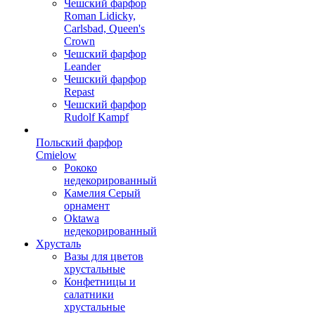
Чешский фарфор
Roman Lidicky,
Carlsbad, Queen's
Crown
Чешский фарфор
Leander
Чешский фарфор
Repast
Чешский фарфор
Rudolf Kampf
Польский фарфор
Сmielow
Рококо
недекорированный
Камелия Серый
орнамент
Oktawa
недекорированный
Хрусталь
Вазы для цветов
хрустальные
Конфетницы и
салатники
хрустальные