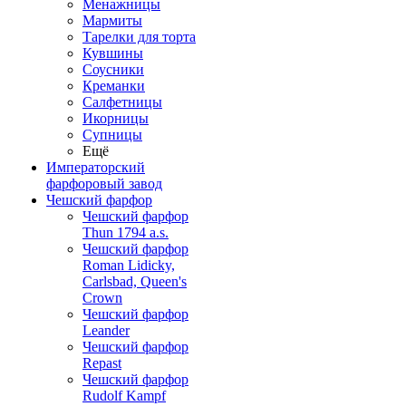
Менажницы
Мармиты
Тарелки для торта
Кувшины
Соусники
Креманки
Салфетницы
Икорницы
Супницы
Ещё
Императорский
фарфоровый завод
Чешский фарфор
Чешский фарфор
Thun 1794 a.s.
Чешский фарфор
Roman Lidicky,
Carlsbad, Queen's
Crown
Чешский фарфор
Leander
Чешский фарфор
Repast
Чешский фарфор
Rudolf Kampf