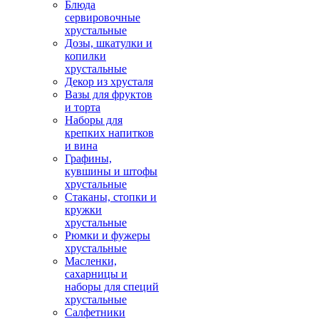
Блюда
сервировочные
хрустальные
Дозы, шкатулки и
копилки
хрустальные
Декор из хрусталя
Вазы для фруктов
и торта
Наборы для
крепких напитков
и вина
Графины,
кувшины и штофы
хрустальные
Стаканы, стопки и
кружки
хрустальные
Рюмки и фужеры
хрустальные
Масленки,
сахарницы и
наборы для специй
хрустальные
Салфетники