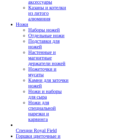
аксессуары
Казаны и котелки
из литого
алюминия
Ножи
Наборы ножей
Отдельные ножи
Подставки для
ножей
Настенные и
магнитные
держатели ножей
Ножеточки и
мусаты
Камни для заточки
ножей
Ножи и наборы
для сыра
Ножи для
специальной
нарезки и
карвинга
Специи Royal Field
Горшки цветочные и