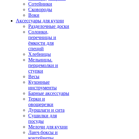
Сотейники
Сковороды
Воки
Аксессуары для кухни
Разделочные доски
Солонки,
перечницы и
ёмкости для
специй
Хлебницы
Мельницы.
перцемолки и
ступки
Весы
Кухонные
инструменты
Барные аксессуары
Терки и
овощерезки
Дуршлаги и сита
Сушилки для
посуды
Мелочи для кухни
Ланч-боксы и
контейнеры