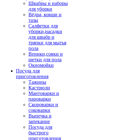
Швабры и наборы
для уборки
Вёдра, ковши и
тазы
Салфетки для
уборки,насадки
для швабр и
тряпки для мытья
пола
Веники,совки и
щетки для пола
Окномойки
Посуда для
приготовления
Тажины
Кастрюли
Мантоварки и
пароварки
Скороварки и
соковарки
Выпечка и
запекание
Посуда для
быстрого
приготовления