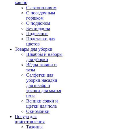
кашпо
С автополивом
С посадочным
горшком
С поддоном
Без поддона
Подвесные
Подставки для
цветов
Товары для уборки
Швабры и наборы
для уборки
Вёдра, ковши и
тазы
Салфетки для
уборки,насадки
для швабр и
тряпки для мытья
пола
Веники,совки и
щетки для пола
Окномойки
Посуда для
приготовления
Тажины