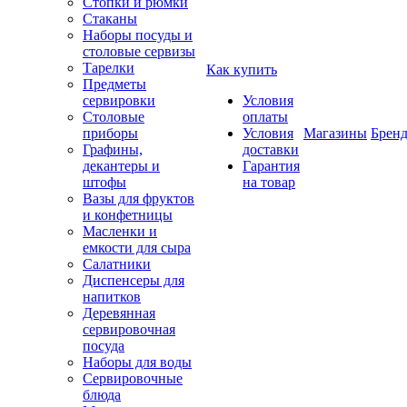
Стопки и рюмки
Стаканы
Наборы посуды и
столовые сервизы
Тарелки
Как купить
Предметы
сервировки
Условия
Столовые
оплаты
приборы
Условия
Магазины
Брен
Графины,
доставки
декантеры и
Гарантия
штофы
на товар
Вазы для фруктов
и конфетницы
Масленки и
емкости для сыра
Салатники
Диспенсеры для
напитков
Деревянная
сервировочная
посуда
Наборы для воды
Сервировочные
блюда