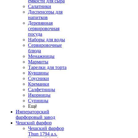
емкости для сыра
Салатники
Диспенсеры для
напитков
Деревянная
сервировочная
посуда
Наборы для воды
Сервировочные
блюда
Менажницы
Мармиты
Тарелки для торта
Кувшины
Соусники
Креманки
Салфетницы
Икорницы
Супницы
Ещё
Императорский
фарфоровый завод
Чешский фарфор
Чешский фарфор
Thun 1794 a.s.