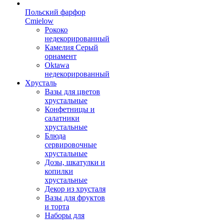
Польский фарфор
Сmielow
Рококо
недекорированный
Камелия Серый
орнамент
Oktawa
недекорированный
Хрусталь
Вазы для цветов
хрустальные
Конфетницы и
салатники
хрустальные
Блюда
сервировочные
хрустальные
Дозы, шкатулки и
копилки
хрустальные
Декор из хрусталя
Вазы для фруктов
и торта
Наборы для