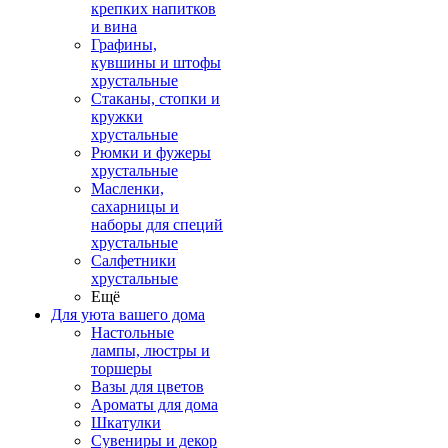
крепких напитков
и вина
Графины,
кувшины и штофы
хрустальные
Стаканы, стопки и
кружки
хрустальные
Рюмки и фужеры
хрустальные
Масленки,
сахарницы и
наборы для специй
хрустальные
Салфетники
хрустальные
Ещё
Для уюта вашего дома
Настольные
лампы, люстры и
торшеры
Вазы для цветов
Ароматы для дома
Шкатулки
Сувениры и декор