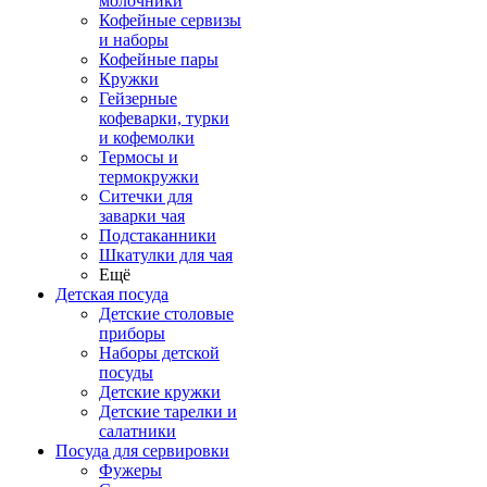
молочники
Кофейные сервизы
и наборы
Кофейные пары
Кружки
Гейзерные
кофеварки, турки
и кофемолки
Термосы и
термокружки
Ситечки для
заварки чая
Подстаканники
Шкатулки для чая
Ещё
Детская посуда
Детские столовые
приборы
Наборы детской
посуды
Детские кружки
Детские тарелки и
салатники
Посуда для сервировки
Фужеры