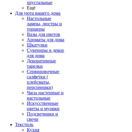
хрустальные
Ещё
Для уюта вашего дома
Настольные
лампы, люстры и
торшеры
Вазы для цветов
Ароматы для дома
Шкатулки
Сувениры и декор
для дома
Декоративные
тарелки
Сервировочные
салфетки (
плейсматы,
персонники)
Часы настенные и
настольные
Искусственные
цветы и муляжи
Подсвечники и
свечи
Текстиль
Кухня