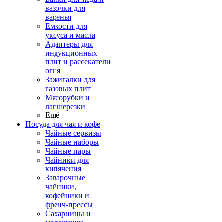
вазочки для
варенья
Емкости для
уксуса и масла
Адаптеры для
индукционных
плит и рассекатели
огня
Зажигалки для
газовых плит
Мясорубки и
лапшерезки
Ещё
Посуда для чая и кофе
Чайные сервизы
Чайные наборы
Чайные пары
Чайники для
кипячения
Заварочные
чайники,
кофейники и
френч-прессы
Сахарницы и