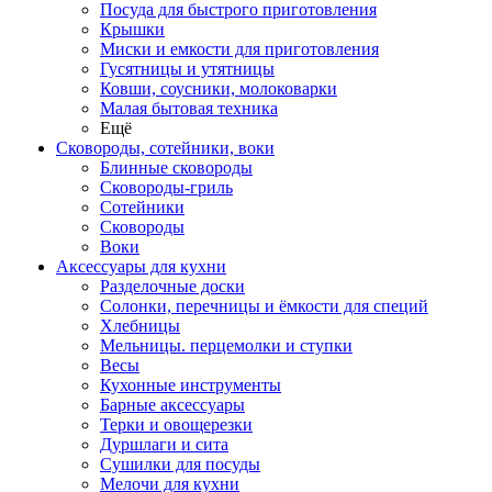
Посуда для быстрого приготовления
Крышки
Миски и емкости для приготовления
Гусятницы и утятницы
Ковши, соусники, молоковарки
Малая бытовая техника
Ещё
Сковороды, сотейники, воки
Блинные сковороды
Сковороды-гриль
Сотейники
Сковороды
Воки
Аксессуары для кухни
Разделочные доски
Солонки, перечницы и ёмкости для специй
Хлебницы
Мельницы. перцемолки и ступки
Весы
Кухонные инструменты
Барные аксессуары
Терки и овощерезки
Дуршлаги и сита
Сушилки для посуды
Мелочи для кухни