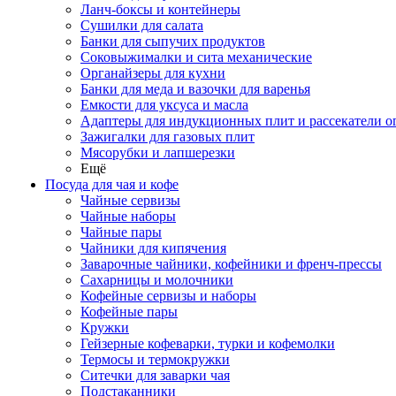
Ланч-боксы и контейнеры
Сушилки для салата
Банки для сыпучих продуктов
Соковыжималки и сита механические
Органайзеры для кухни
Банки для меда и вазочки для варенья
Емкости для уксуса и масла
Адаптеры для индукционных плит и рассекатели о
Зажигалки для газовых плит
Мясорубки и лапшерезки
Ещё
Посуда для чая и кофе
Чайные сервизы
Чайные наборы
Чайные пары
Чайники для кипячения
Заварочные чайники, кофейники и френч-прессы
Сахарницы и молочники
Кофейные сервизы и наборы
Кофейные пары
Кружки
Гейзерные кофеварки, турки и кофемолки
Термосы и термокружки
Ситечки для заварки чая
Подстаканники