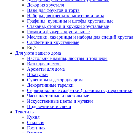
Декор из хрусталя
Вазы для фруктов и торта
Наборы для крепких напитков и вина
Графины, кувшины и штофы хрустальные
Стаканы, стопки и кружки хрустальные
Рюмки и фужеры хрустальные
Масленки, сахарницы и наборы для специй хруста
Салфетники хрустальные
Ещё
Для уюта вашего дома
Настольные лампы, люстры и торшеры
Вазы для цветов
Ароматы для дома
Шкатулки
Сувениры и декор для дома
Декоративные тарелки
Сервировочные салфетки ( плейсматы, персонники
Часы настенные и настольные
Искусственные цветы и муляжи
Подсвечники и свечи
Текстиль
Кухня
Спальня
Гостиная