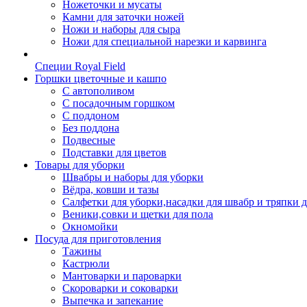
Ножеточки и мусаты
Камни для заточки ножей
Ножи и наборы для сыра
Ножи для специальной нарезки и карвинга
Специи Royal Field
Горшки цветочные и кашпо
С автополивом
С посадочным горшком
С поддоном
Без поддона
Подвесные
Подставки для цветов
Товары для уборки
Швабры и наборы для уборки
Вёдра, ковши и тазы
Салфетки для уборки,насадки для швабр и тряпки 
Веники,совки и щетки для пола
Окномойки
Посуда для приготовления
Тажины
Кастрюли
Мантоварки и пароварки
Скороварки и соковарки
Выпечка и запекание