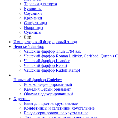
Тарелки для торта
Кувшины
Соусники
Креманки
Салфетницы
Икорницы
Супницы
Ещё
Императорский фарфоровый завод
Чешский фарфор
Чешский фарфор Thun 1794 a.s.
Чешский фарфор Roman Lidicky, Carlsbad, Queen's 
Чешский фарфор Leander
Чешский фарфор Repast
Чешский фарфор Rudolf Kampf
Польский фарфор Сmielow
Рококо недекорированный
Камелия Серый орнамент
Oktawa недекорированный
Хрусталь
Вазы для цветов хрустальные
Конфетницы и салатники хрустальные
Блюда сервировочные хрустальные
Дозы, шкатулки и копилки хрустальные