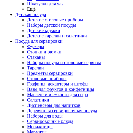
Шкатулки для чая
Ещё
Детская посуда
Детские столовые приборы
Наборы детской посуды
Детские кружки
Детские тарелки и салатники
Посуда для сервировки
Фужеры
Стопки и рюмки
Стаканы
Наборы посуды и столовые сервизы
Тарелки
Предметы сервировки
Столовые приборы
Графины, декантеры и штофы
Вазы для фруктов и конфетницы
Масленки и емкости для сыра
Салатники
Диспенсеры для напитков
Деревянная сервировочная посуда
Наборы для воды
Сервировочные блюда
Менажницы
Мармиты