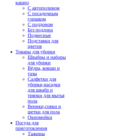
кашпо
С автополивом
С посадочным
горшком
С поддоном
Без поддона
Подвесные
Подставки для
цветов
Товары для уборки
Швабры и наборы
для уборки
Вёдра, ковши и
тазы
Салфетки для
уборки,насадки
для швабр и
тряпки для мытья
пола
Веники,совки и
щетки для пола
Окномойки
Посуда для
приготовления
Тажины