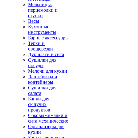
Мельницы.
перцемолки и
ступки
Весы
Кухонные
инструменты
Барные аксессуары
Терки и
овощерезки
Дуршлаги и сита
Сушилки для
посуды
Мелочи для кухни
Ланч-боксы и
контейнеры
Сушилки для
салата
Банки для
сыпучих
продуктов
Соковыжималки и
сита механические
Органайзеры для
кухни
Банки для меда и