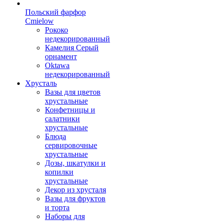
Польский фарфор
Сmielow
Рококо
недекорированный
Камелия Серый
орнамент
Oktawa
недекорированный
Хрусталь
Вазы для цветов
хрустальные
Конфетницы и
салатники
хрустальные
Блюда
сервировочные
хрустальные
Дозы, шкатулки и
копилки
хрустальные
Декор из хрусталя
Вазы для фруктов
и торта
Наборы для