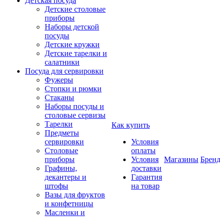
Детская посуда
Детские столовые
приборы
Наборы детской
посуды
Детские кружки
Детские тарелки и
салатники
Посуда для сервировки
Фужеры
Стопки и рюмки
Стаканы
Наборы посуды и
столовые сервизы
Тарелки
Как купить
Предметы
сервировки
Условия
Столовые
оплаты
приборы
Условия
Магазины
Брен
Графины,
доставки
декантеры и
Гарантия
штофы
на товар
Вазы для фруктов
и конфетницы
Масленки и