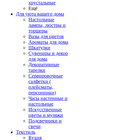
хрустальные
Ещё
Для уюта вашего дома
Настольные
лампы, люстры и
торшеры
Вазы для цветов
Ароматы для дома
Шкатулки
Сувениры и декор
для дома
Декоративные
тарелки
Сервировочные
салфетки (
плейсматы,
персонники)
Часы настенные и
настольные
Искусственные
цветы и муляжи
Подсвечники и
свечи
Текстиль
Кухня