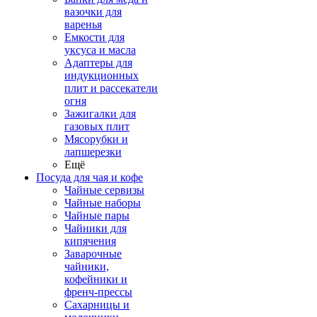
вазочки для
варенья
Емкости для
уксуса и масла
Адаптеры для
индукционных
плит и рассекатели
огня
Зажигалки для
газовых плит
Мясорубки и
лапшерезки
Ещё
Посуда для чая и кофе
Чайные сервизы
Чайные наборы
Чайные пары
Чайники для
кипячения
Заварочные
чайники,
кофейники и
френч-прессы
Сахарницы и