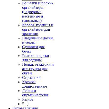
Вешалки и полки-
органайзеры
(надверные,
настенные и
напольные)
Короба, корзины и
органайзеры для
хранения
Гладильные доски
и чехлы
Сушилки для
белья
Ролики и щетки
для одежды
Полки, этажерки и
аксессуары для
обуви
Стремянки
Крючки
хозяйственные
Лейки и
опрыскиватели
Разное
Ещё
Бытовая химия