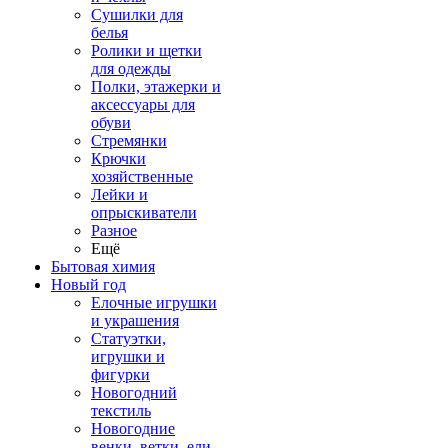
Сушилки для
белья
Ролики и щетки
для одежды
Полки, этажерки и
аксессуары для
обуви
Стремянки
Крючки
хозяйственные
Лейки и
опрыскиватели
Разное
Ещё
Бытовая химия
Новый год
Елочные игрушки
и украшения
Статуэтки,
игрушки и
фигурки
Новогодний
текстиль
Новогодние
венки, ветки, ели