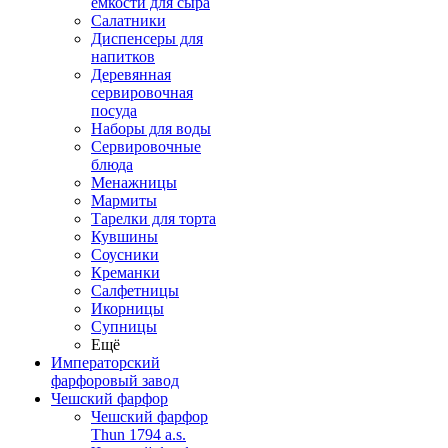
емкости для сыра
Салатники
Диспенсеры для
напитков
Деревянная
сервировочная
посуда
Наборы для воды
Сервировочные
блюда
Менажницы
Мармиты
Тарелки для торта
Кувшины
Соусники
Креманки
Салфетницы
Икорницы
Супницы
Ещё
Императорский
фарфоровый завод
Чешский фарфор
Чешский фарфор
Thun 1794 a.s.