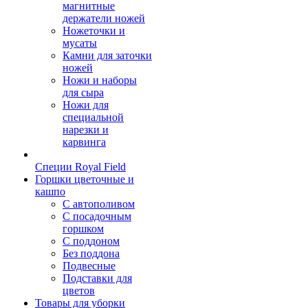
магнитные
держатели ножей
Ножеточки и
мусаты
Камни для заточки
ножей
Ножи и наборы
для сыра
Ножи для
специальной
нарезки и
карвинга
Специи Royal Field
Горшки цветочные и
кашпо
С автополивом
С посадочным
горшком
С поддоном
Без поддона
Подвесные
Подставки для
цветов
Товары для уборки