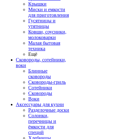
Крышки
Миски и емкости
для приготовления
Гусятницы и
утятницы
Ковши, соусники,
молоковарки
Малая бытовая
техника
Ещё
Сковороды, сотейники,
воки
Блинные
сковороды
Сковороды-гриль
Сотейники
Сковороды
Воки
Аксессуары для кухни
Разделочные доски
Солонки,
перечницы и
ёмкости для
специй
Хлебницы