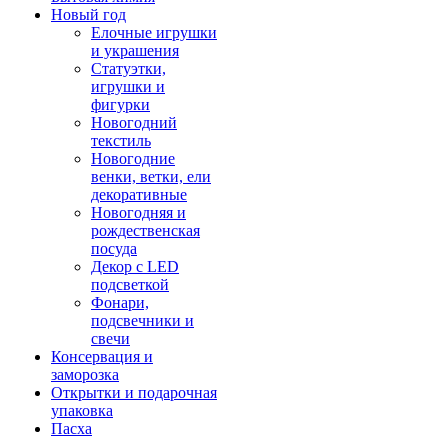
Новый год
Елочные игрушки
и украшения
Статуэтки,
игрушки и
фигурки
Новогодний
текстиль
Новогодние
венки, ветки, ели
декоративные
Новогодняя и
рождественская
посуда
Декор с LED
подсветкой
Фонари,
подсвечники и
свечи
Консервация и
заморозка
Открытки и подарочная
упаковка
Пасха