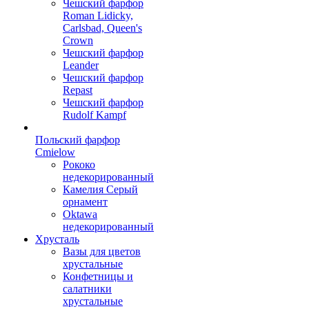
Чешский фарфор
Roman Lidicky,
Carlsbad, Queen's
Crown
Чешский фарфор
Leander
Чешский фарфор
Repast
Чешский фарфор
Rudolf Kampf
Польский фарфор
Сmielow
Рококо
недекорированный
Камелия Серый
орнамент
Oktawa
недекорированный
Хрусталь
Вазы для цветов
хрустальные
Конфетницы и
салатники
хрустальные