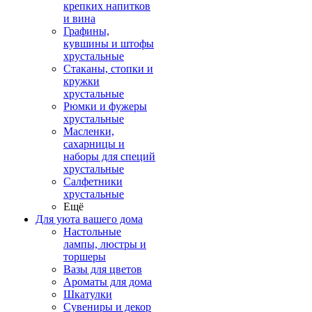
крепких напитков
и вина
Графины,
кувшины и штофы
хрустальные
Стаканы, стопки и
кружки
хрустальные
Рюмки и фужеры
хрустальные
Масленки,
сахарницы и
наборы для специй
хрустальные
Салфетники
хрустальные
Ещё
Для уюта вашего дома
Настольные
лампы, люстры и
торшеры
Вазы для цветов
Ароматы для дома
Шкатулки
Сувениры и декор