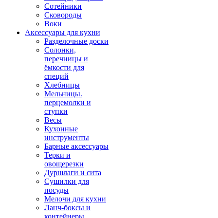
Сотейники
Сковороды
Воки
Аксессуары для кухни
Разделочные доски
Солонки,
перечницы и
ёмкости для
специй
Хлебницы
Мельницы.
перцемолки и
ступки
Весы
Кухонные
инструменты
Барные аксессуары
Терки и
овощерезки
Дуршлаги и сита
Сушилки для
посуды
Мелочи для кухни
Ланч-боксы и
контейнеры