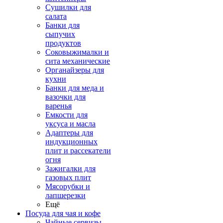
Сушилки для
салата
Банки для
сыпучих
продуктов
Соковыжималки и
сита механические
Органайзеры для
кухни
Банки для меда и
вазочки для
варенья
Емкости для
уксуса и масла
Адаптеры для
индукционных
плит и рассекатели
огня
Зажигалки для
газовых плит
Мясорубки и
лапшерезки
Ещё
Посуда для чая и кофе
Чайные сервизы