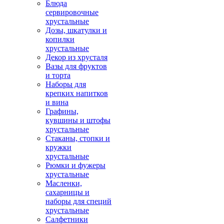
Блюда
сервировочные
хрустальные
Дозы, шкатулки и
копилки
хрустальные
Декор из хрусталя
Вазы для фруктов
и торта
Наборы для
крепких напитков
и вина
Графины,
кувшины и штофы
хрустальные
Стаканы, стопки и
кружки
хрустальные
Рюмки и фужеры
хрустальные
Масленки,
сахарницы и
наборы для специй
хрустальные
Салфетники