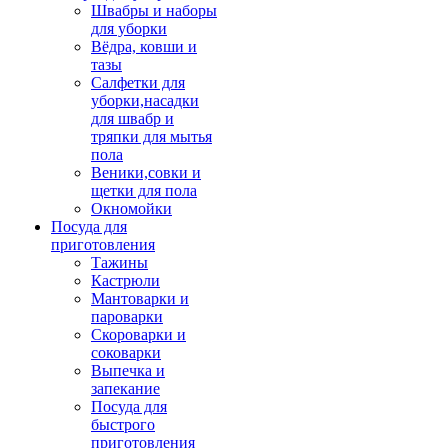
Швабры и наборы
для уборки
Вёдра, ковши и
тазы
Салфетки для
уборки,насадки
для швабр и
тряпки для мытья
пола
Веники,совки и
щетки для пола
Окномойки
Посуда для
приготовления
Тажины
Кастрюли
Мантоварки и
пароварки
Скороварки и
соковарки
Выпечка и
запекание
Посуда для
быстрого
приготовления