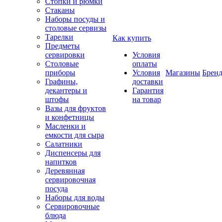
Стопки и рюмки
Стаканы
Наборы посуды и
столовые сервизы
Тарелки
Как купить
Предметы
сервировки
Условия
Столовые
оплаты
приборы
Условия
Магазины
Брен
Графины,
доставки
декантеры и
Гарантия
штофы
на товар
Вазы для фруктов
и конфетницы
Масленки и
емкости для сыра
Салатники
Диспенсеры для
напитков
Деревянная
сервировочная
посуда
Наборы для воды
Сервировочные
блюда