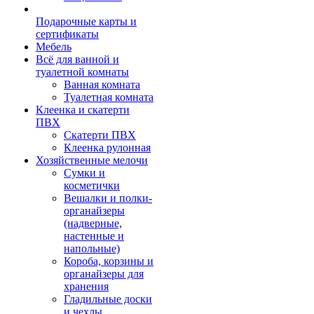
Подарочные карты и
сертификаты
Мебель
Всё для ванной и
туалетной комнаты
Ванная комната
Туалетная комната
Клеенка и скатерти
ПВХ
Скатерти ПВХ
Клеенка рулонная
Хозяйственные мелочи
Сумки и
косметички
Вешалки и полки-
органайзеры
(надверные,
настенные и
напольные)
Короба, корзины и
органайзеры для
хранения
Гладильные доски
и чехлы