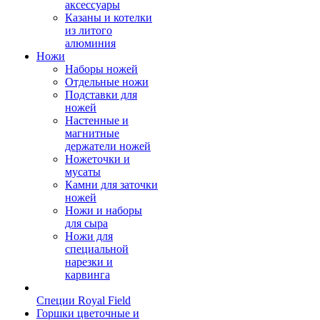
аксессуары
Казаны и котелки
из литого
алюминия
Ножи
Наборы ножей
Отдельные ножи
Подставки для
ножей
Настенные и
магнитные
держатели ножей
Ножеточки и
мусаты
Камни для заточки
ножей
Ножи и наборы
для сыра
Ножи для
специальной
нарезки и
карвинга
Специи Royal Field
Горшки цветочные и