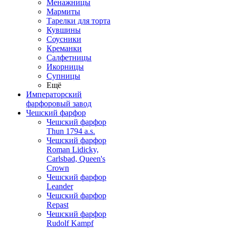
Менажницы
Мармиты
Тарелки для торта
Кувшины
Соусники
Креманки
Салфетницы
Икорницы
Супницы
Ещё
Императорский
фарфоровый завод
Чешский фарфор
Чешский фарфор
Thun 1794 a.s.
Чешский фарфор
Roman Lidicky,
Carlsbad, Queen's
Crown
Чешский фарфор
Leander
Чешский фарфор
Repast
Чешский фарфор
Rudolf Kampf