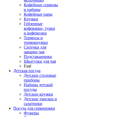
молочники
Кофейные сервизы
и наборы
Кофейные пары
Кружки
Гейзерные
кофеварки, турки
и кофемолки
Термосы и
термокружки
Ситечки для
заварки чая
Подстаканники
Шкатулки для чая
Ещё
Детская посуда
Детские столовые
приборы
Наборы детской
посуды
Детские кружки
Детские тарелки и
салатники
Посуда для сервировки
Фужеры