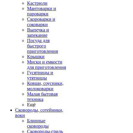
Кастрюли
Мантоварки и
пароварки
Скороварки и
соковарки
Выпечка и
запекание
Посуда для
быстрого
приготовления
Крышки
Миски и емкости
для приготовления
Гусятницы и
утятницы
Ковши, соусники,
молоковарки
Малая бытовая
техника
Ещё
Сковороды, сотейники,
воки
Блинные
сковороды
Сковороды-гриль