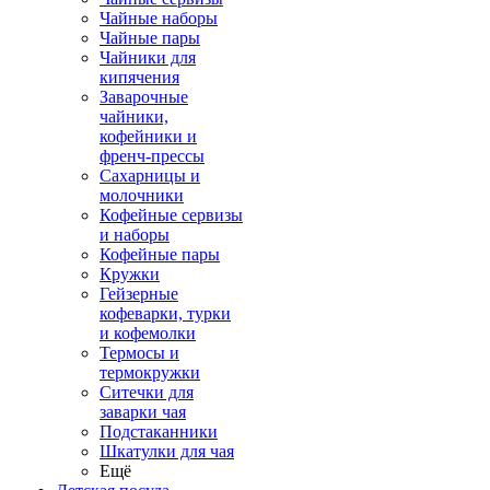
Чайные наборы
Чайные пары
Чайники для
кипячения
Заварочные
чайники,
кофейники и
френч-прессы
Сахарницы и
молочники
Кофейные сервизы
и наборы
Кофейные пары
Кружки
Гейзерные
кофеварки, турки
и кофемолки
Термосы и
термокружки
Ситечки для
заварки чая
Подстаканники
Шкатулки для чая
Ещё