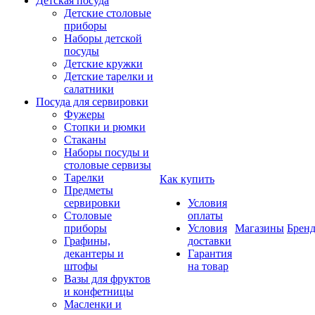
Детская посуда
Детские столовые
приборы
Наборы детской
посуды
Детские кружки
Детские тарелки и
салатники
Посуда для сервировки
Фужеры
Стопки и рюмки
Стаканы
Наборы посуды и
столовые сервизы
Тарелки
Как купить
Предметы
сервировки
Условия
Столовые
оплаты
приборы
Условия
Магазины
Брен
Графины,
доставки
декантеры и
Гарантия
штофы
на товар
Вазы для фруктов
и конфетницы
Масленки и