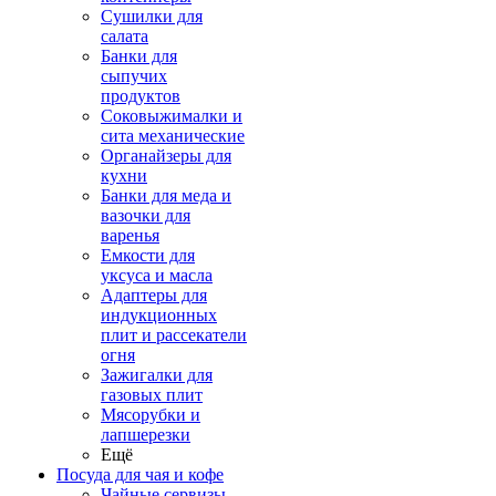
Сушилки для
салата
Банки для
сыпучих
продуктов
Соковыжималки и
сита механические
Органайзеры для
кухни
Банки для меда и
вазочки для
варенья
Емкости для
уксуса и масла
Адаптеры для
индукционных
плит и рассекатели
огня
Зажигалки для
газовых плит
Мясорубки и
лапшерезки
Ещё
Посуда для чая и кофе
Чайные сервизы