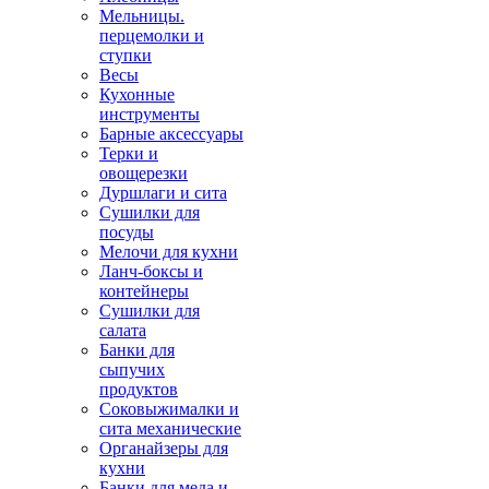
Мельницы.
перцемолки и
ступки
Весы
Кухонные
инструменты
Барные аксессуары
Терки и
овощерезки
Дуршлаги и сита
Сушилки для
посуды
Мелочи для кухни
Ланч-боксы и
контейнеры
Сушилки для
салата
Банки для
сыпучих
продуктов
Соковыжималки и
сита механические
Органайзеры для
кухни
Банки для меда и