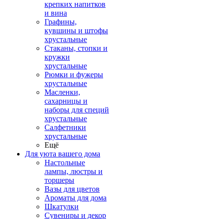
крепких напитков
и вина
Графины,
кувшины и штофы
хрустальные
Стаканы, стопки и
кружки
хрустальные
Рюмки и фужеры
хрустальные
Масленки,
сахарницы и
наборы для специй
хрустальные
Салфетники
хрустальные
Ещё
Для уюта вашего дома
Настольные
лампы, люстры и
торшеры
Вазы для цветов
Ароматы для дома
Шкатулки
Сувениры и декор