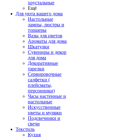
хрустальные
Ещё
Для уюта вашего дома
Настольные
лампы, люстры и
торшеры
Вазы для цветов
Ароматы для дома
Шкатулки
Сувениры и декор
для дома
Декоративные
тарелки
Сервировочные
салфетки (
плейсматы,
персонники)
Часы настенные и
настольные
Искусственные
цветы и муляжи
Подсвечники и
свечи
Текстиль
Кухня