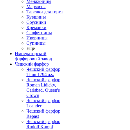
Менажницы
Мармиты
Тарелки для торта
Кувшины
Соусники
Креманки
Салфетницы
Икорницы
Супницы
Ещё
Императорский
фарфоровый завод
Чешский фарфор
Чешский фарфор
Thun 1794 a.s.
Чешский фарфор
Roman Lidicky,
Carlsbad, Queen's
Crown
Чешский фарфор
Leander
Чешский фарфор
Repast
Чешский фарфор
Rudolf Kampf