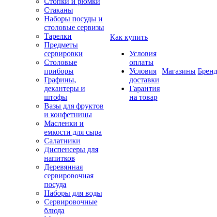
Стопки и рюмки
Стаканы
Наборы посуды и
столовые сервизы
Тарелки
Как купить
Предметы
сервировки
Условия
Столовые
оплаты
приборы
Условия
Магазины
Брен
Графины,
доставки
декантеры и
Гарантия
штофы
на товар
Вазы для фруктов
и конфетницы
Масленки и
емкости для сыра
Салатники
Диспенсеры для
напитков
Деревянная
сервировочная
посуда
Наборы для воды
Сервировочные
блюда