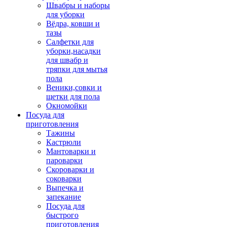
Швабры и наборы
для уборки
Вёдра, ковши и
тазы
Салфетки для
уборки,насадки
для швабр и
тряпки для мытья
пола
Веники,совки и
щетки для пола
Окномойки
Посуда для
приготовления
Тажины
Кастрюли
Мантоварки и
пароварки
Скороварки и
соковарки
Выпечка и
запекание
Посуда для
быстрого
приготовления