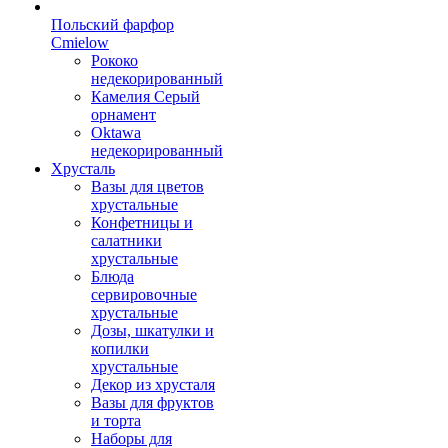
Польский фарфор
Сmielow
Рококо
недекорированный
Камелия Серый
орнамент
Oktawa
недекорированный
Хрусталь
Вазы для цветов
хрустальные
Конфетницы и
салатники
хрустальные
Блюда
сервировочные
хрустальные
Дозы, шкатулки и
копилки
хрустальные
Декор из хрусталя
Вазы для фруктов
и торта
Наборы для