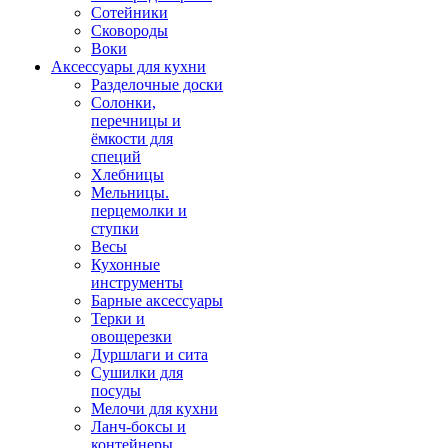
Сотейники
Сковороды
Воки
Аксессуары для кухни
Разделочные доски
Солонки,
перечницы и
ёмкости для
специй
Хлебницы
Мельницы.
перцемолки и
ступки
Весы
Кухонные
инструменты
Барные аксессуары
Терки и
овощерезки
Дуршлаги и сита
Сушилки для
посуды
Мелочи для кухни
Ланч-боксы и
контейнеры