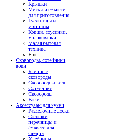
Крышки
Миски и емкости
для приготовления
Гусятницы и
утятницы
Ковши, соусники,
молоковарки
Малая бытовая
техника
Ещё
Сковороды, сотейники,
воки
Блинные
сковороды
Сковороды-гриль
Сотейники
Сковороды
Воки
Аксессуары для кухни
Разделочные доски
Солонки,
перечницы и
ёмкости для
специй
Хлебницы