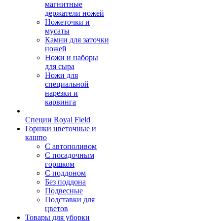
магнитные
держатели ножей
Ножеточки и
мусаты
Камни для заточки
ножей
Ножи и наборы
для сыра
Ножи для
специальной
нарезки и
карвинга
Специи Royal Field
Горшки цветочные и
кашпо
С автополивом
С посадочным
горшком
С поддоном
Без поддона
Подвесные
Подставки для
цветов
Товары для уборки