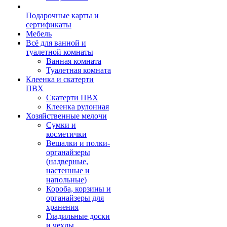
Подарочные карты и
сертификаты
Мебель
Всё для ванной и
туалетной комнаты
Ванная комната
Туалетная комната
Клеенка и скатерти
ПВХ
Скатерти ПВХ
Клеенка рулонная
Хозяйственные мелочи
Сумки и
косметички
Вешалки и полки-
органайзеры
(надверные,
настенные и
напольные)
Короба, корзины и
органайзеры для
хранения
Гладильные доски
и чехлы