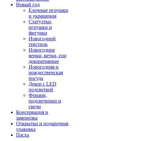
Новый год
Елочные игрушки
и украшения
Статуэтки,
игрушки и
фигурки
Новогодний
текстиль
Новогодние
венки, ветки, ели
декоративные
Новогодняя и
рождественская
посуда
Декор с LED
подсветкой
Фонари,
подсвечники и
свечи
Консервация и
заморозка
Открытки и подарочная
упаковка
Пасха