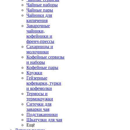
Чайные наборы
Чайные пары
Чайники для
кипячения
Заварочные
чайники,
кофейники и
френч-прессы
Сахарницы и
молочники
Кофейные сервизы
и наборы
Кофейные пары
Кружки
Гейзерные
кофеварки, турки
и кофемолки
Термосы и
термокружки
Ситечки для
заварки чая
Подстаканники
Шкатулки для чая
Ещё