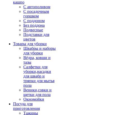
кашпо
С автополивом
С посадочным
горшком
С поддоном
Без поддона
Подвесные
Подставки для
цветов
Товары для уборки
Швабры и наборы
для уборки
Вёдра, ковши и
тазы
Салфетки для
уборки,насадки
для швабр и
тряпки для мытья
пола
Веники,совки и
щетки для пола
Окномойки
Посуда для
приготовления
Тажины