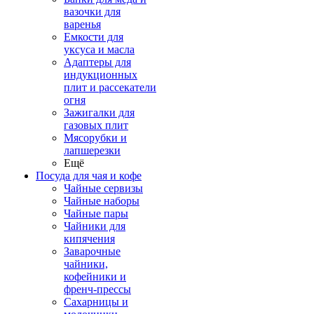
вазочки для
варенья
Емкости для
уксуса и масла
Адаптеры для
индукционных
плит и рассекатели
огня
Зажигалки для
газовых плит
Мясорубки и
лапшерезки
Ещё
Посуда для чая и кофе
Чайные сервизы
Чайные наборы
Чайные пары
Чайники для
кипячения
Заварочные
чайники,
кофейники и
френч-прессы
Сахарницы и