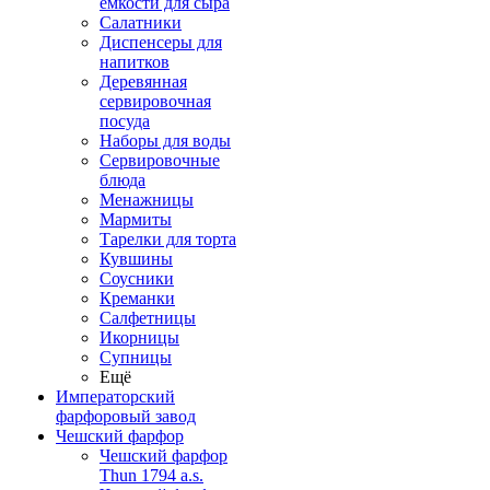
емкости для сыра
Салатники
Диспенсеры для
напитков
Деревянная
сервировочная
посуда
Наборы для воды
Сервировочные
блюда
Менажницы
Мармиты
Тарелки для торта
Кувшины
Соусники
Креманки
Салфетницы
Икорницы
Супницы
Ещё
Императорский
фарфоровый завод
Чешский фарфор
Чешский фарфор
Thun 1794 a.s.