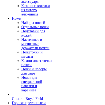
аксессуары
Казаны и котелки
из литого
алюминия
Ножи
Наборы ножей
Отдельные ножи
Подставки для
ножей
Настенные и
магнитные
держатели ножей
Ножеточки и
мусаты
Камни для заточки
ножей
Ножи и наборы
для сыра
Ножи для
специальной
нарезки и
карвинга
Специи Royal Field
Горшки цветочные и