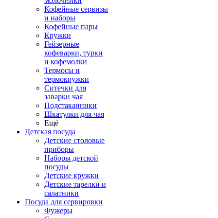
молочники
Кофейные сервизы
и наборы
Кофейные пары
Кружки
Гейзерные
кофеварки, турки
и кофемолки
Термосы и
термокружки
Ситечки для
заварки чая
Подстаканники
Шкатулки для чая
Ещё
Детская посуда
Детские столовые
приборы
Наборы детской
посуды
Детские кружки
Детские тарелки и
салатники
Посуда для сервировки
Фужеры