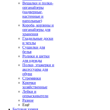
Вешалки и полки-
органайзеры
(надверные,
настенные и
напольные)
Короба, корзины и
органайзеры для
хранения
Гладильные доски
и чехлы
Сушилки для
белья
Ролики и щетки
для одежды
Полки, этажерки и
аксессуары для
обуви
Стремянки
Крючки
хозяйственные
Лейки и
опрыскиватели
Разное
Ещё
Бытовая химия