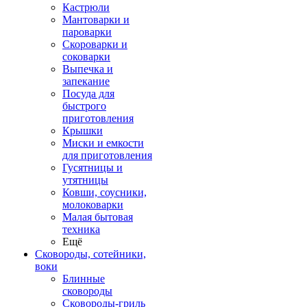
Кастрюли
Мантоварки и
пароварки
Скороварки и
соковарки
Выпечка и
запекание
Посуда для
быстрого
приготовления
Крышки
Миски и емкости
для приготовления
Гусятницы и
утятницы
Ковши, соусники,
молоковарки
Малая бытовая
техника
Ещё
Сковороды, сотейники,
воки
Блинные
сковороды
Сковороды-гриль