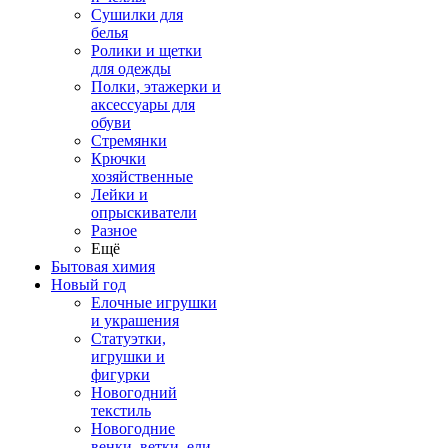
Сушилки для
белья
Ролики и щетки
для одежды
Полки, этажерки и
аксессуары для
обуви
Стремянки
Крючки
хозяйственные
Лейки и
опрыскиватели
Разное
Ещё
Бытовая химия
Новый год
Елочные игрушки
и украшения
Статуэтки,
игрушки и
фигурки
Новогодний
текстиль
Новогодние
венки, ветки, ели