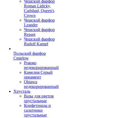
Чешский фарфор
Roman Lidicky,
Carlsbad, Queen's
Crown
Чешский фарфор
Leander
Чешский фарфор
Repast
Чешский фарфор
Rudolf Kampf
Польский фарфор
Сmielow
Рококо
недекорированный
Камелия Серый
орнамент
Oktawa
недекорированный
Хрусталь
Вазы для цветов
хрустальные
Конфетницы и
салатники
хрустальные