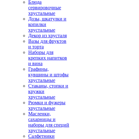
Блюда
сервировочные
хрустальные
Дозы, шкатулки и
копилки
хрустальные
Декор из хрусталя
Вазы для фруктов
и торта
Наборы для
крепких напитков
и вина
Графины,
кувшины и штофы
хрустальные
Стаканы, стопки и
кружки
хрустальные
Рюмки и фужеры
хрустальные
Масленки,
сахарницы и
наборы для специй
хрустальные
Салфетники