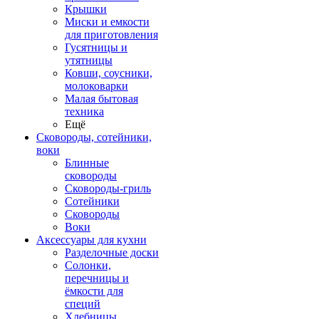
Крышки
Миски и емкости
для приготовления
Гусятницы и
утятницы
Ковши, соусники,
молоковарки
Малая бытовая
техника
Ещё
Сковороды, сотейники,
воки
Блинные
сковороды
Сковороды-гриль
Сотейники
Сковороды
Воки
Аксессуары для кухни
Разделочные доски
Солонки,
перечницы и
ёмкости для
специй
Хлебницы