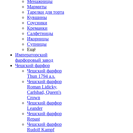
Менажницы
Мармиты
Тарелки для торта
Кувшины
Соусники
Креманки
Салфетницы
Икорницы
Супницы
Ещё
Императорский
фарфоровый завод
Чешский фарфор
Чешский фарфор
Thun 1794 a.s.
Чешский фарфор
Roman Lidicky,
Carlsbad, Queen's
Crown
Чешский фарфор
Leander
Чешский фарфор
Repast
Чешский фарфор
Rudolf Kampf