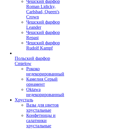
Чешский фарфор
Roman Lidicky,
Carlsbad, Queen's
Crown
Чешский фарфор
Leander
Чешский фарфор
Repast
Чешский фарфор
Rudolf Kampf
Польский фарфор
Сmielow
Рококо
недекорированный
Камелия Серый
орнамент
Oktawa
недекорированный
Хрусталь
Вазы для цветов
хрустальные
Конфетницы и
салатники
хрустальные