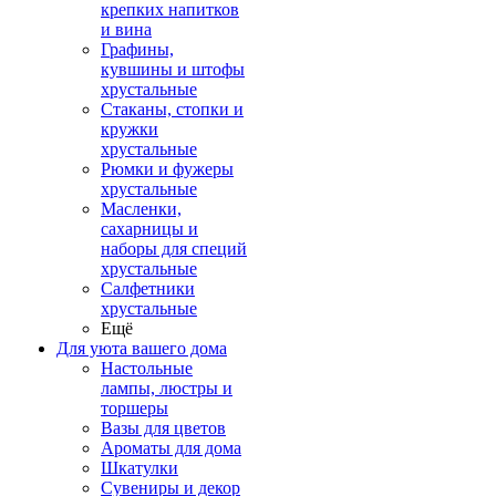
крепких напитков
и вина
Графины,
кувшины и штофы
хрустальные
Стаканы, стопки и
кружки
хрустальные
Рюмки и фужеры
хрустальные
Масленки,
сахарницы и
наборы для специй
хрустальные
Салфетники
хрустальные
Ещё
Для уюта вашего дома
Настольные
лампы, люстры и
торшеры
Вазы для цветов
Ароматы для дома
Шкатулки
Сувениры и декор