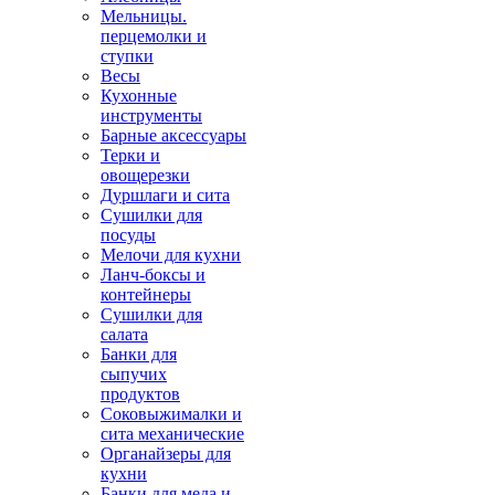
Мельницы.
перцемолки и
ступки
Весы
Кухонные
инструменты
Барные аксессуары
Терки и
овощерезки
Дуршлаги и сита
Сушилки для
посуды
Мелочи для кухни
Ланч-боксы и
контейнеры
Сушилки для
салата
Банки для
сыпучих
продуктов
Соковыжималки и
сита механические
Органайзеры для
кухни
Банки для меда и