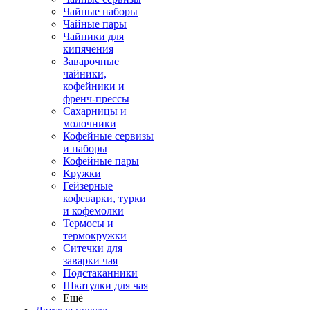
Чайные наборы
Чайные пары
Чайники для
кипячения
Заварочные
чайники,
кофейники и
френч-прессы
Сахарницы и
молочники
Кофейные сервизы
и наборы
Кофейные пары
Кружки
Гейзерные
кофеварки, турки
и кофемолки
Термосы и
термокружки
Ситечки для
заварки чая
Подстаканники
Шкатулки для чая
Ещё