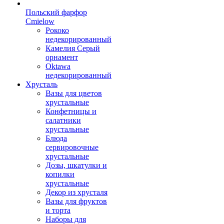
Польский фарфор
Сmielow
Рококо
недекорированный
Камелия Серый
орнамент
Oktawa
недекорированный
Хрусталь
Вазы для цветов
хрустальные
Конфетницы и
салатники
хрустальные
Блюда
сервировочные
хрустальные
Дозы, шкатулки и
копилки
хрустальные
Декор из хрусталя
Вазы для фруктов
и торта
Наборы для