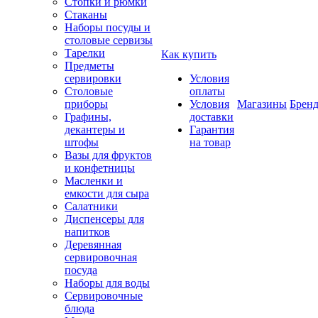
Стопки и рюмки
Стаканы
Наборы посуды и
столовые сервизы
Тарелки
Как купить
Предметы
сервировки
Условия
Столовые
оплаты
приборы
Условия
Магазины
Брен
Графины,
доставки
декантеры и
Гарантия
штофы
на товар
Вазы для фруктов
и конфетницы
Масленки и
емкости для сыра
Салатники
Диспенсеры для
напитков
Деревянная
сервировочная
посуда
Наборы для воды
Сервировочные
блюда