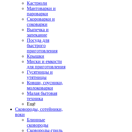
Кастрюли
Мантоварки и
пароварки
Скороварки и
соковарки
Выпечка и
запекание
Посуда для
быстрого
приготовления
Крышки
Миски и емкости
для приготовления
Гусятницы и
утятницы
Ковши, соусники,
молоковарки
Малая бытовая
техника
Ещё
Сковороды, сотейники,
воки
Блинные
сковороды
Сковороды-гриль