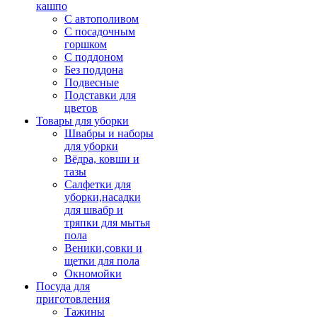
кашпо
С автополивом
С посадочным
горшком
С поддоном
Без поддона
Подвесные
Подставки для
цветов
Товары для уборки
Швабры и наборы
для уборки
Вёдра, ковши и
тазы
Салфетки для
уборки,насадки
для швабр и
тряпки для мытья
пола
Веники,совки и
щетки для пола
Окномойки
Посуда для
приготовления
Тажины