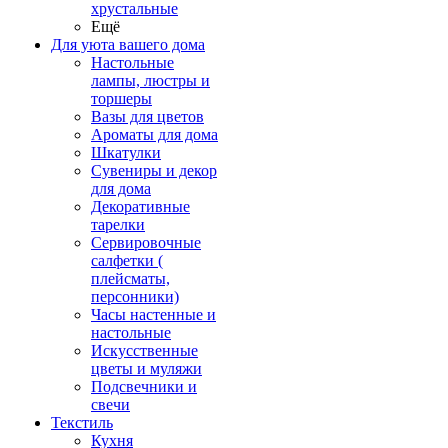
хрустальные
Ещё
Для уюта вашего дома
Настольные
лампы, люстры и
торшеры
Вазы для цветов
Ароматы для дома
Шкатулки
Сувениры и декор
для дома
Декоративные
тарелки
Сервировочные
салфетки (
плейсматы,
персонники)
Часы настенные и
настольные
Искусственные
цветы и муляжи
Подсвечники и
свечи
Текстиль
Кухня