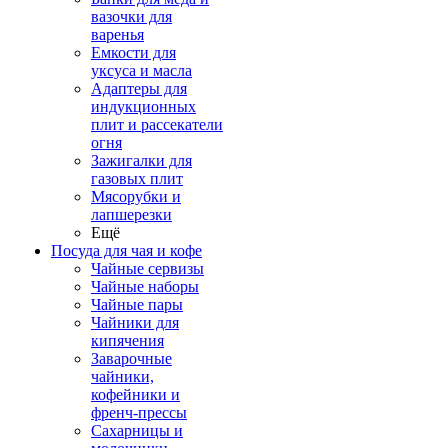
вазочки для
варенья
Емкости для
уксуса и масла
Адаптеры для
индукционных
плит и рассекатели
огня
Зажигалки для
газовых плит
Мясорубки и
лапшерезки
Ещё
Посуда для чая и кофе
Чайные сервизы
Чайные наборы
Чайные пары
Чайники для
кипячения
Заварочные
чайники,
кофейники и
френч-прессы
Сахарницы и