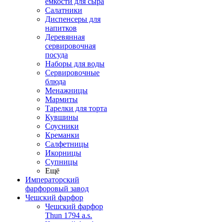
емкости для сыра
Салатники
Диспенсеры для
напитков
Деревянная
сервировочная
посуда
Наборы для воды
Сервировочные
блюда
Менажницы
Мармиты
Тарелки для торта
Кувшины
Соусники
Креманки
Салфетницы
Икорницы
Супницы
Ещё
Императорский
фарфоровый завод
Чешский фарфор
Чешский фарфор
Thun 1794 a.s.