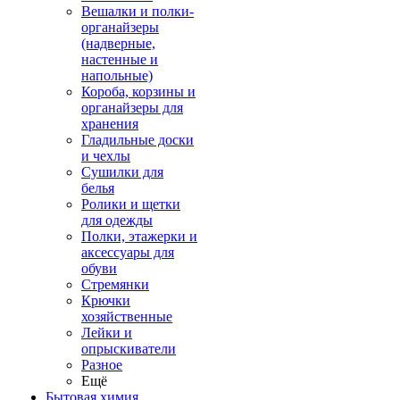
Вешалки и полки-
органайзеры
(надверные,
настенные и
напольные)
Короба, корзины и
органайзеры для
хранения
Гладильные доски
и чехлы
Сушилки для
белья
Ролики и щетки
для одежды
Полки, этажерки и
аксессуары для
обуви
Стремянки
Крючки
хозяйственные
Лейки и
опрыскиватели
Разное
Ещё
Бытовая химия