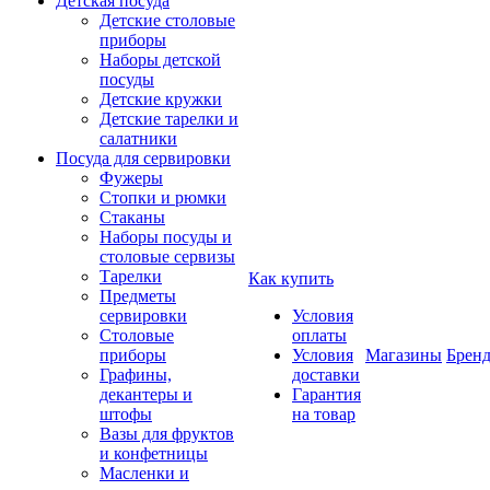
Детская посуда
Детские столовые
приборы
Наборы детской
посуды
Детские кружки
Детские тарелки и
салатники
Посуда для сервировки
Фужеры
Стопки и рюмки
Стаканы
Наборы посуды и
столовые сервизы
Тарелки
Как купить
Предметы
сервировки
Условия
Столовые
оплаты
приборы
Условия
Магазины
Брен
Графины,
доставки
декантеры и
Гарантия
штофы
на товар
Вазы для фруктов
и конфетницы
Масленки и