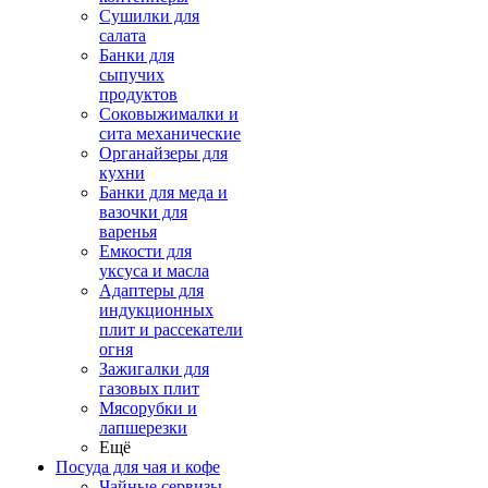
Сушилки для
салата
Банки для
сыпучих
продуктов
Соковыжималки и
сита механические
Органайзеры для
кухни
Банки для меда и
вазочки для
варенья
Емкости для
уксуса и масла
Адаптеры для
индукционных
плит и рассекатели
огня
Зажигалки для
газовых плит
Мясорубки и
лапшерезки
Ещё
Посуда для чая и кофе
Чайные сервизы