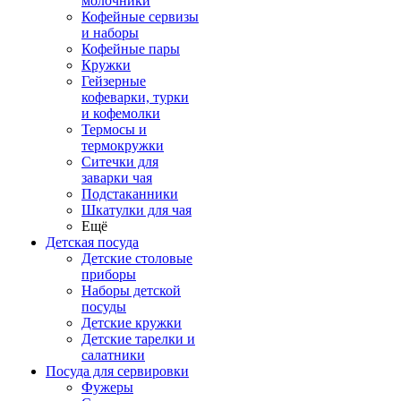
молочники
Кофейные сервизы
и наборы
Кофейные пары
Кружки
Гейзерные
кофеварки, турки
и кофемолки
Термосы и
термокружки
Ситечки для
заварки чая
Подстаканники
Шкатулки для чая
Ещё
Детская посуда
Детские столовые
приборы
Наборы детской
посуды
Детские кружки
Детские тарелки и
салатники
Посуда для сервировки
Фужеры