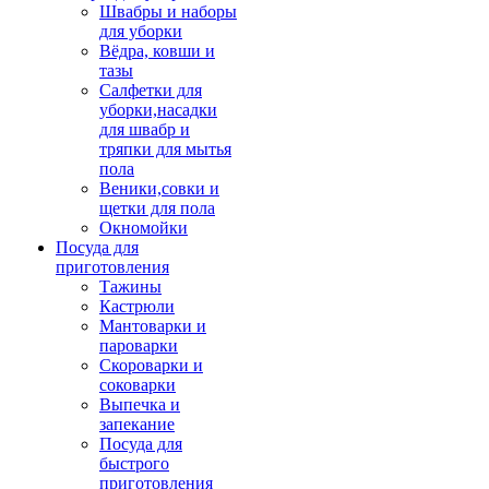
Швабры и наборы
для уборки
Вёдра, ковши и
тазы
Салфетки для
уборки,насадки
для швабр и
тряпки для мытья
пола
Веники,совки и
щетки для пола
Окномойки
Посуда для
приготовления
Тажины
Кастрюли
Мантоварки и
пароварки
Скороварки и
соковарки
Выпечка и
запекание
Посуда для
быстрого
приготовления