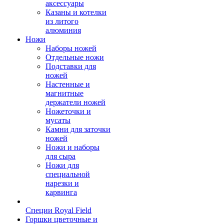
аксессуары
Казаны и котелки
из литого
алюминия
Ножи
Наборы ножей
Отдельные ножи
Подставки для
ножей
Настенные и
магнитные
держатели ножей
Ножеточки и
мусаты
Камни для заточки
ножей
Ножи и наборы
для сыра
Ножи для
специальной
нарезки и
карвинга
Специи Royal Field
Горшки цветочные и