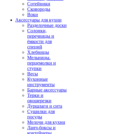
Сотейники
Сковороды
Воки
Аксессуары для кухни
Разделочные доски
Солонки,
перечницы и
ёмкости для
специй
Хлебницы
Мельницы.
перцемолки и
ступки
Весы
Кухонные
инструменты
Барные аксессуары
Терки и
овощерезки
Дуршлаги и сита
Сушилки для
посуды
Мелочи для кухни
Ланч-боксы и
контейнеры