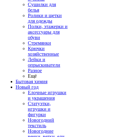
Сушилки для
белья
Ролики и щетки
для одежды
Полки, этажерки и
аксессуары для
обуви
Стремянки
Крючки
хозяйственные
Лейки и
опрыскиватели
Разное
Ещё
Бытовая химия
Новый год
Елочные игрушки
и украшения
Статуэтки,
игрушки и
фигурки
Новогодний
текстиль
Новогодние
венки, ветки, ели