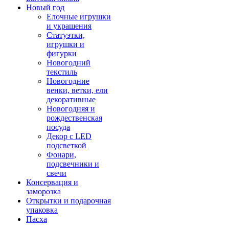
Новый год
Елочные игрушки
и украшения
Статуэтки,
игрушки и
фигурки
Новогодний
текстиль
Новогодние
венки, ветки, ели
декоративные
Новогодняя и
рождественская
посуда
Декор с LED
подсветкой
Фонари,
подсвечники и
свечи
Консервация и
заморозка
Открытки и подарочная
упаковка
Пасха