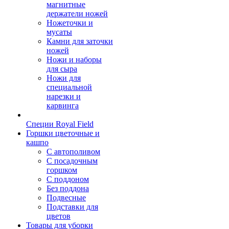
магнитные
держатели ножей
Ножеточки и
мусаты
Камни для заточки
ножей
Ножи и наборы
для сыра
Ножи для
специальной
нарезки и
карвинга
Специи Royal Field
Горшки цветочные и
кашпо
С автополивом
С посадочным
горшком
С поддоном
Без поддона
Подвесные
Подставки для
цветов
Товары для уборки