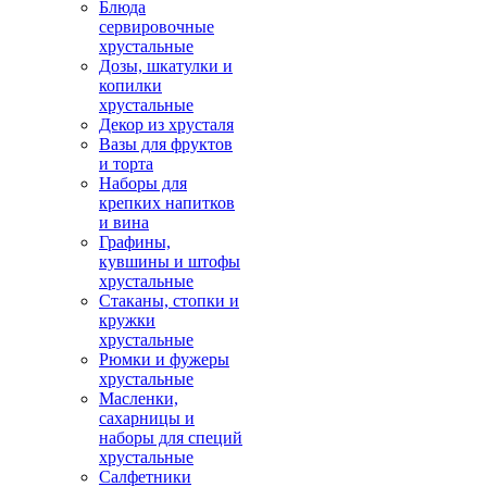
Блюда
сервировочные
хрустальные
Дозы, шкатулки и
копилки
хрустальные
Декор из хрусталя
Вазы для фруктов
и торта
Наборы для
крепких напитков
и вина
Графины,
кувшины и штофы
хрустальные
Стаканы, стопки и
кружки
хрустальные
Рюмки и фужеры
хрустальные
Масленки,
сахарницы и
наборы для специй
хрустальные
Салфетники