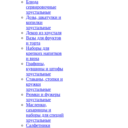
Блюда
сервировочные
хрустальные
Дозы, шкатулки и
копилки
хрустальные
Декор из хрусталя
Вазы для фруктов
и торта
Наборы для
крепких напитков
и вина
Графины,
кувшины и штофы
хрустальные
Стаканы, стопки и
кружки
хрустальные
Рюмки и фужеры
хрустальные
Масленки,
сахарницы и
наборы для специй
хрустальные
Салфетники