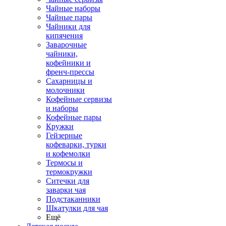
Чайные наборы
Чайные пары
Чайники для
кипячения
Заварочные
чайники,
кофейники и
френч-прессы
Сахарницы и
молочники
Кофейные сервизы
и наборы
Кофейные пары
Кружки
Гейзерные
кофеварки, турки
и кофемолки
Термосы и
термокружки
Ситечки для
заварки чая
Подстаканники
Шкатулки для чая
Ещё