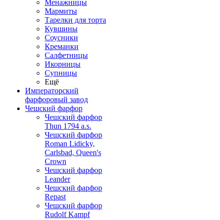
Менажницы
Мармиты
Тарелки для торта
Кувшины
Соусники
Креманки
Салфетницы
Икорницы
Супницы
Ещё
Императорский
фарфоровый завод
Чешский фарфор
Чешский фарфор
Thun 1794 a.s.
Чешский фарфор
Roman Lidicky,
Carlsbad, Queen's
Crown
Чешский фарфор
Leander
Чешский фарфор
Repast
Чешский фарфор
Rudolf Kampf