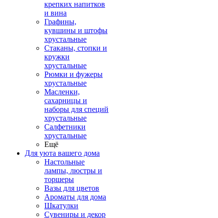
крепких напитков
и вина
Графины,
кувшины и штофы
хрустальные
Стаканы, стопки и
кружки
хрустальные
Рюмки и фужеры
хрустальные
Масленки,
сахарницы и
наборы для специй
хрустальные
Салфетники
хрустальные
Ещё
Для уюта вашего дома
Настольные
лампы, люстры и
торшеры
Вазы для цветов
Ароматы для дома
Шкатулки
Сувениры и декор