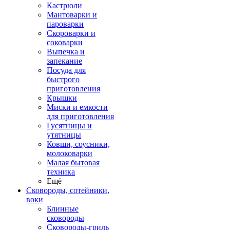
Кастрюли
Мантоварки и
пароварки
Скороварки и
соковарки
Выпечка и
запекание
Посуда для
быстрого
приготовления
Крышки
Миски и емкости
для приготовления
Гусятницы и
утятницы
Ковши, соусники,
молоковарки
Малая бытовая
техника
Ещё
Сковороды, сотейники,
воки
Блинные
сковороды
Сковороды-гриль