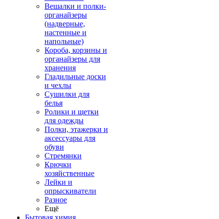
Вешалки и полки-
органайзеры
(надверные,
настенные и
напольные)
Короба, корзины и
органайзеры для
хранения
Гладильные доски
и чехлы
Сушилки для
белья
Ролики и щетки
для одежды
Полки, этажерки и
аксессуары для
обуви
Стремянки
Крючки
хозяйственные
Лейки и
опрыскиватели
Разное
Ещё
Бытовая химия