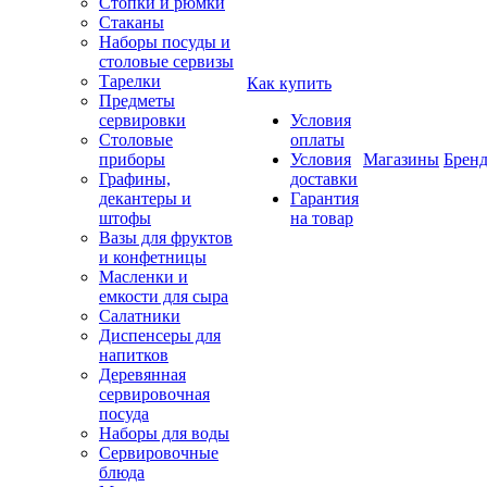
Стопки и рюмки
Стаканы
Наборы посуды и
столовые сервизы
Тарелки
Как купить
Предметы
сервировки
Условия
Столовые
оплаты
приборы
Условия
Магазины
Брен
Графины,
доставки
декантеры и
Гарантия
штофы
на товар
Вазы для фруктов
и конфетницы
Масленки и
емкости для сыра
Салатники
Диспенсеры для
напитков
Деревянная
сервировочная
посуда
Наборы для воды
Сервировочные
блюда