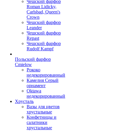
Чешский фарфор
Roman Lidicky,
Carlsbad, Queen's
Crown
Чешский фарфор
Leander
Чешский фарфор
Repast
Чешский фарфор
Rudolf Kampf
Польский фарфор
Сmielow
Рококо
недекорированный
Камелия Серый
орнамент
Oktawa
недекорированный
Хрусталь
Вазы для цветов
хрустальные
Конфетницы и
салатники
хрустальные