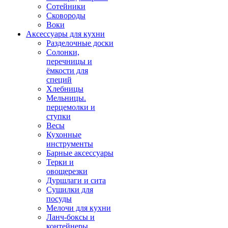
Сотейники
Сковороды
Воки
Аксессуары для кухни
Разделочные доски
Солонки,
перечницы и
ёмкости для
специй
Хлебницы
Мельницы.
перцемолки и
ступки
Весы
Кухонные
инструменты
Барные аксессуары
Терки и
овощерезки
Дуршлаги и сита
Сушилки для
посуды
Мелочи для кухни
Ланч-боксы и
контейнеры