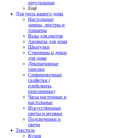
хрустальные
Ещё
Для уюта вашего дома
Настольные
лампы, люстры и
торшеры
Вазы для цветов
Ароматы для дома
Шкатулки
Сувениры и декор
для дома
Декоративные
тарелки
Сервировочные
салфетки (
плейсматы,
персонники)
Часы настенные и
настольные
Искусственные
цветы и муляжи
Подсвечники и
свечи
Текстиль
Кухня