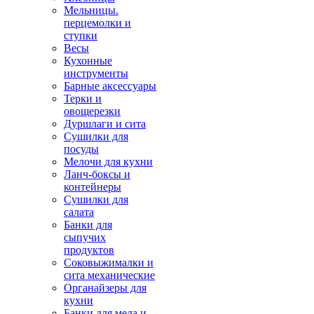
Мельницы.
перцемолки и
ступки
Весы
Кухонные
инструменты
Барные аксессуары
Терки и
овощерезки
Дуршлаги и сита
Сушилки для
посуды
Мелочи для кухни
Ланч-боксы и
контейнеры
Сушилки для
салата
Банки для
сыпучих
продуктов
Соковыжималки и
сита механические
Органайзеры для
кухни
Банки для меда и