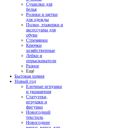
Сушилки для
белья
Ролики и щетки
для одежды
Полки, этажерки и
аксессуары для
обуви
Стремянки
Крючки
хозяйственные
Лейки и
опрыскиватели
Разное
Ещё
Бытовая химия
Новый год
Елочные игрушки
и украшения
Статуэтки,
игрушки и
фигурки
Новогодний
текстиль
Новогодние
венки, ветки, ели