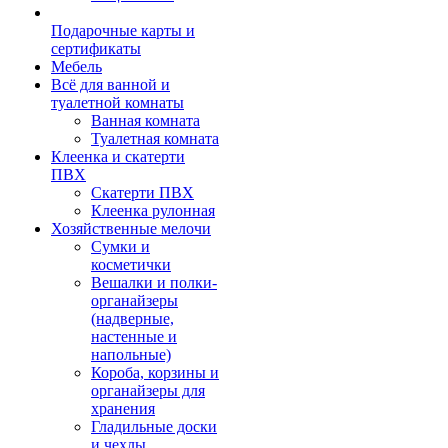
Подарочные карты и
сертификаты
Мебель
Всё для ванной и
туалетной комнаты
Ванная комната
Туалетная комната
Клеенка и скатерти
ПВХ
Скатерти ПВХ
Клеенка рулонная
Хозяйственные мелочи
Сумки и
косметички
Вешалки и полки-
органайзеры
(надверные,
настенные и
напольные)
Короба, корзины и
органайзеры для
хранения
Гладильные доски
и чехлы