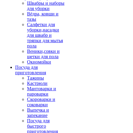
Швабры и наборы
для уборки
Вёдра, ковши и
тазы
Салфетки для
уборки,насадки
для швабр и
тряпки для мытья
пола
Веники,совки и
щетки для пола
Окномойки
Посуда для
приготовления
Тажины
Кастрюли
Мантоварки и
пароварки
Скороварки и
соковарки
Выпечка и
запекание
Посуда для
быстрого
приготовления