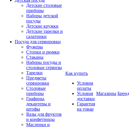
Детская посуда
Детские столовые
приборы
Наборы детской
посуды
Детские кружки
Детские тарелки и
салатники
Посуда для сервировки
Фужеры
Стопки и рюмки
Стаканы
Наборы посуды и
столовые сервизы
Тарелки
Как купить
Предметы
сервировки
Условия
Столовые
оплаты
приборы
Условия
Магазины
Брен
Графины,
доставки
декантеры и
Гарантия
штофы
на товар
Вазы для фруктов
и конфетницы
Масленки и