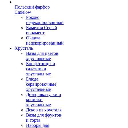
Польский фарфор
Сmielow
Рококо
недекорированный
Камелия Серый
орнамент
Oktawa
недекорированный
Хрусталь
Вазы для цветов
хрустальные
Конфетницы и
салатники
хрустальные
Блюда
сервировочные
хрустальные
Дозы, шкатулки и
копилки
хрустальные
Декор из хрусталя
Вазы для фруктов
и торта
Наборы для