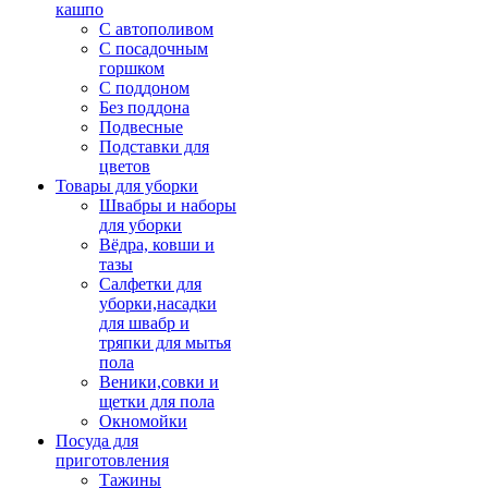
кашпо
С автополивом
С посадочным
горшком
С поддоном
Без поддона
Подвесные
Подставки для
цветов
Товары для уборки
Швабры и наборы
для уборки
Вёдра, ковши и
тазы
Салфетки для
уборки,насадки
для швабр и
тряпки для мытья
пола
Веники,совки и
щетки для пола
Окномойки
Посуда для
приготовления
Тажины