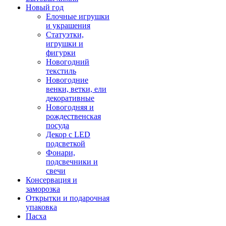
Новый год
Елочные игрушки
и украшения
Статуэтки,
игрушки и
фигурки
Новогодний
текстиль
Новогодние
венки, ветки, ели
декоративные
Новогодняя и
рождественская
посуда
Декор с LED
подсветкой
Фонари,
подсвечники и
свечи
Консервация и
заморозка
Открытки и подарочная
упаковка
Пасха