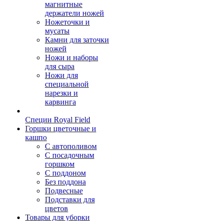
магнитные
держатели ножей
Ножеточки и
мусаты
Камни для заточки
ножей
Ножи и наборы
для сыра
Ножи для
специальной
нарезки и
карвинга
Специи Royal Field
Горшки цветочные и
кашпо
С автополивом
С посадочным
горшком
С поддоном
Без поддона
Подвесные
Подставки для
цветов
Товары для уборки