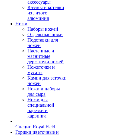
аксессуары
Казаны и котелки
из литого
алюминия
Ножи
Наборы ножей
Отдельные ножи
Подставки для
ножей
Настенные и
магнитные
держатели ножей
Ножеточки и
мусаты
Камни для заточки
ножей
Ножи и наборы
для сыра
Ножи для
специальной
нарезки и
карвинга
Специи Royal Field
Горшки цветочные и