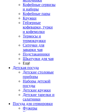
молочники
Кофейные сервизы
и наборы
Кофейные пары
Кружки
Гейзерные
кофеварки, турки
и кофемолки
Термосы и
термокружки
Ситечки для
заварки чая
Подстаканники
Шкатулки для чая
Ещё
Детская посуда
Детские столовые
приборы
Наборы детской
посуды
Детские кружки
Детские тарелки и
салатники
Посуда для сервировки
Фужеры