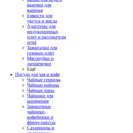
вазочки для
варенья
Емкости для
уксуса и масла
Адаптеры для
индукционных
плит и рассекатели
огня
Зажигалки для
газовых плит
Мясорубки и
лапшерезки
Ещё
Посуда для чая и кофе
Чайные сервизы
Чайные наборы
Чайные пары
Чайники для
кипячения
Заварочные
чайники,
кофейники и
френч-прессы
Сахарницы и