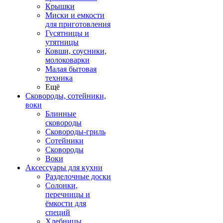
Крышки
Миски и емкости
для приготовления
Гусятницы и
утятницы
Ковши, соусники,
молоковарки
Малая бытовая
техника
Ещё
Сковороды, сотейники,
воки
Блинные
сковороды
Сковороды-гриль
Сотейники
Сковороды
Воки
Аксессуары для кухни
Разделочные доски
Солонки,
перечницы и
ёмкости для
специй
Хлебницы