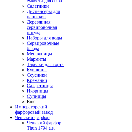
емкости для сыра
Салатники
Диспенсеры для
напитков
Деревянная
сервировочная
посуда
Наборы для воды
Сервировочные
блюда
Менажницы
Мармиты
Тарелки для торта
Кувшины
Соусники
Креманки
Салфетницы
Икорницы
Супницы
Ещё
Императорский
фарфоровый завод
Чешский фарфор
Чешский фарфор
Thun 1794 a.s.