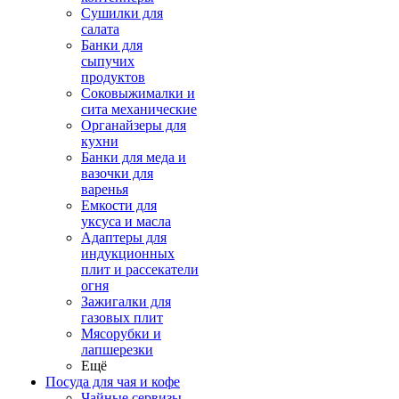
Сушилки для
салата
Банки для
сыпучих
продуктов
Соковыжималки и
сита механические
Органайзеры для
кухни
Банки для меда и
вазочки для
варенья
Емкости для
уксуса и масла
Адаптеры для
индукционных
плит и рассекатели
огня
Зажигалки для
газовых плит
Мясорубки и
лапшерезки
Ещё
Посуда для чая и кофе
Чайные сервизы