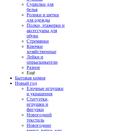
Сушилки для
белья
Ролики и щетки
для одежды
Полки, этажерки и
аксессуары для
обуви
Стремянки
Крючки
хозяйственные
Лейки и
опрыскиватели
Разное
Ещё
Бытовая химия
Новый год
Елочные игрушки
и украшения
Статуэтки,
игрушки и
фигурки
Новогодний
текстиль
Новогодние
венки, ветки, ели