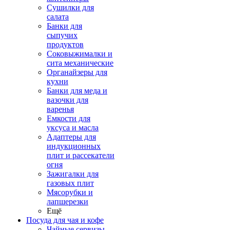
Сушилки для
салата
Банки для
сыпучих
продуктов
Соковыжималки и
сита механические
Органайзеры для
кухни
Банки для меда и
вазочки для
варенья
Емкости для
уксуса и масла
Адаптеры для
индукционных
плит и рассекатели
огня
Зажигалки для
газовых плит
Мясорубки и
лапшерезки
Ещё
Посуда для чая и кофе
Чайные сервизы