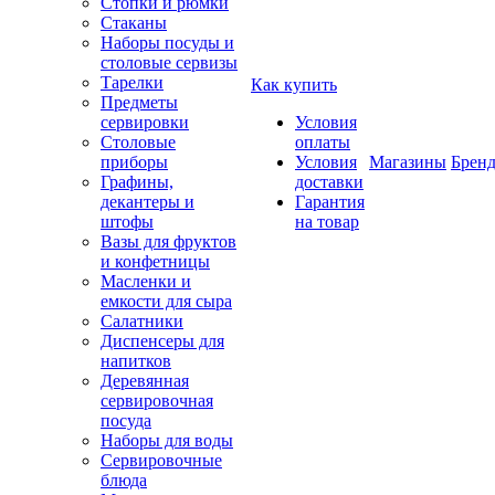
Стопки и рюмки
Стаканы
Наборы посуды и
столовые сервизы
Тарелки
Как купить
Предметы
сервировки
Условия
Столовые
оплаты
приборы
Условия
Магазины
Брен
Графины,
доставки
декантеры и
Гарантия
штофы
на товар
Вазы для фруктов
и конфетницы
Масленки и
емкости для сыра
Салатники
Диспенсеры для
напитков
Деревянная
сервировочная
посуда
Наборы для воды
Сервировочные
блюда