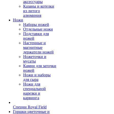
аксессуары
Казаны и котелки
из литого
алюминия
Ножи
Наборы ножей
Отдельные ножи
Подставки для
ножей
Настенные и
магнитные
держатели ножей
Ножеточки и
мусаты
Камни для заточки
ножей
Ножи и наборы
для сыра
Ножи для
специальной
нарезки и
карвинга
Специи Royal Field
Горшки цветочные и