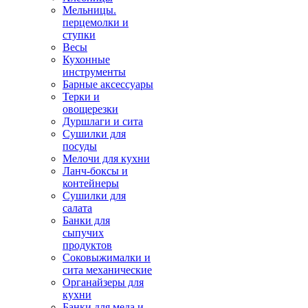
Мельницы.
перцемолки и
ступки
Весы
Кухонные
инструменты
Барные аксессуары
Терки и
овощерезки
Дуршлаги и сита
Сушилки для
посуды
Мелочи для кухни
Ланч-боксы и
контейнеры
Сушилки для
салата
Банки для
сыпучих
продуктов
Соковыжималки и
сита механические
Органайзеры для
кухни
Банки для меда и