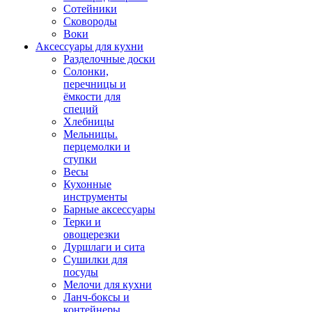
Сотейники
Сковороды
Воки
Аксессуары для кухни
Разделочные доски
Солонки,
перечницы и
ёмкости для
специй
Хлебницы
Мельницы.
перцемолки и
ступки
Весы
Кухонные
инструменты
Барные аксессуары
Терки и
овощерезки
Дуршлаги и сита
Сушилки для
посуды
Мелочи для кухни
Ланч-боксы и
контейнеры