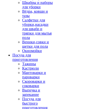
Швабры и наборы
для уборки
Вёдра, ковши и
тазы
Салфетки для
уборки,насадки
для швабр и
тряпки для мытья
пола
Веники,совки и
щетки для пола
Окномойки
Посуда для
приготовления
Тажины
Кастрюли
Мантоварки и
пароварки
Скороварки и
соковарки
Выпечка и
запекание
Посуда для
быстрого
приготовления