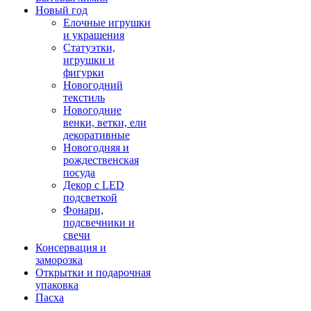
Новый год
Елочные игрушки
и украшения
Статуэтки,
игрушки и
фигурки
Новогодний
текстиль
Новогодние
венки, ветки, ели
декоративные
Новогодняя и
рождественская
посуда
Декор с LED
подсветкой
Фонари,
подсвечники и
свечи
Консервация и
заморозка
Открытки и подарочная
упаковка
Пасха