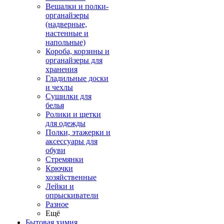
Вешалки и полки-
органайзеры
(надверные,
настенные и
напольные)
Короба, корзины и
органайзеры для
хранения
Гладильные доски
и чехлы
Сушилки для
белья
Ролики и щетки
для одежды
Полки, этажерки и
аксессуары для
обуви
Стремянки
Крючки
хозяйственные
Лейки и
опрыскиватели
Разное
Ещё
Бытовая химия