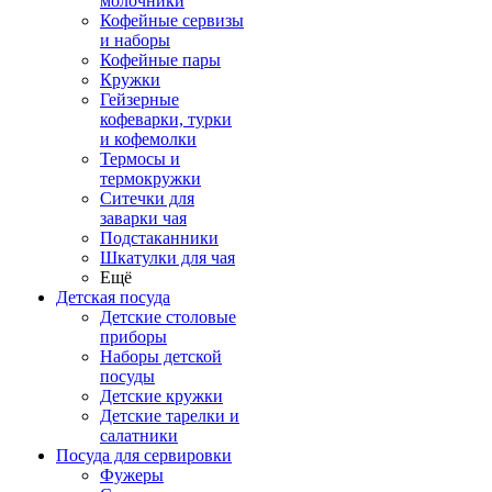
молочники
Кофейные сервизы
и наборы
Кофейные пары
Кружки
Гейзерные
кофеварки, турки
и кофемолки
Термосы и
термокружки
Ситечки для
заварки чая
Подстаканники
Шкатулки для чая
Ещё
Детская посуда
Детские столовые
приборы
Наборы детской
посуды
Детские кружки
Детские тарелки и
салатники
Посуда для сервировки
Фужеры