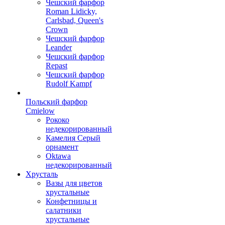
Чешский фарфор
Roman Lidicky,
Carlsbad, Queen's
Crown
Чешский фарфор
Leander
Чешский фарфор
Repast
Чешский фарфор
Rudolf Kampf
Польский фарфор
Сmielow
Рококо
недекорированный
Камелия Серый
орнамент
Oktawa
недекорированный
Хрусталь
Вазы для цветов
хрустальные
Конфетницы и
салатники
хрустальные