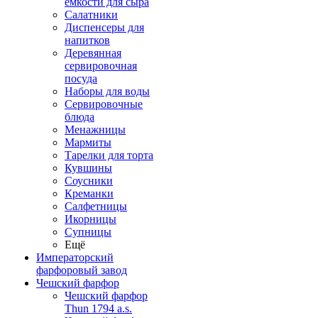
емкости для сыра
Салатники
Диспенсеры для
напитков
Деревянная
сервировочная
посуда
Наборы для воды
Сервировочные
блюда
Менажницы
Мармиты
Тарелки для торта
Кувшины
Соусники
Креманки
Салфетницы
Икорницы
Супницы
Ещё
Императорский
фарфоровый завод
Чешский фарфор
Чешский фарфор
Thun 1794 a.s.