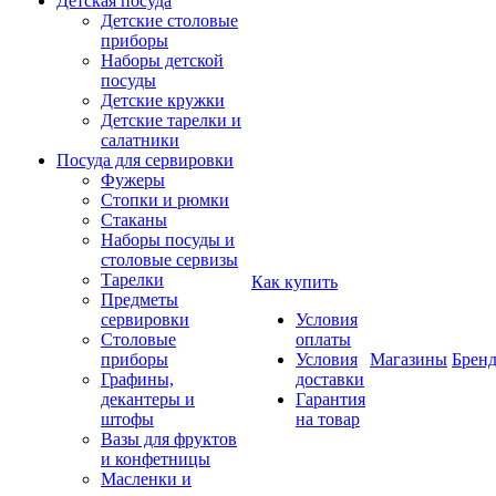
Детская посуда
Детские столовые
приборы
Наборы детской
посуды
Детские кружки
Детские тарелки и
салатники
Посуда для сервировки
Фужеры
Стопки и рюмки
Стаканы
Наборы посуды и
столовые сервизы
Тарелки
Как купить
Предметы
сервировки
Условия
Столовые
оплаты
приборы
Условия
Магазины
Брен
Графины,
доставки
декантеры и
Гарантия
штофы
на товар
Вазы для фруктов
и конфетницы
Масленки и