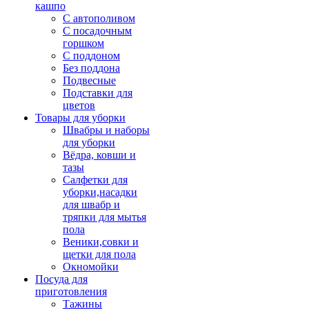
кашпо
С автополивом
С посадочным
горшком
С поддоном
Без поддона
Подвесные
Подставки для
цветов
Товары для уборки
Швабры и наборы
для уборки
Вёдра, ковши и
тазы
Салфетки для
уборки,насадки
для швабр и
тряпки для мытья
пола
Веники,совки и
щетки для пола
Окномойки
Посуда для
приготовления
Тажины