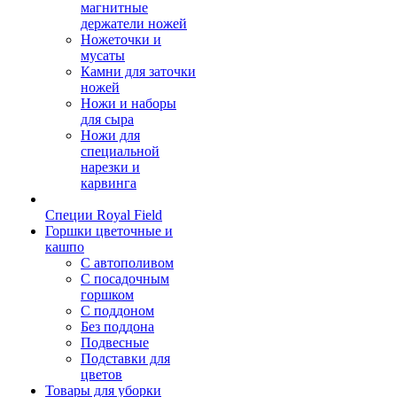
магнитные
держатели ножей
Ножеточки и
мусаты
Камни для заточки
ножей
Ножи и наборы
для сыра
Ножи для
специальной
нарезки и
карвинга
Специи Royal Field
Горшки цветочные и
кашпо
С автополивом
С посадочным
горшком
С поддоном
Без поддона
Подвесные
Подставки для
цветов
Товары для уборки