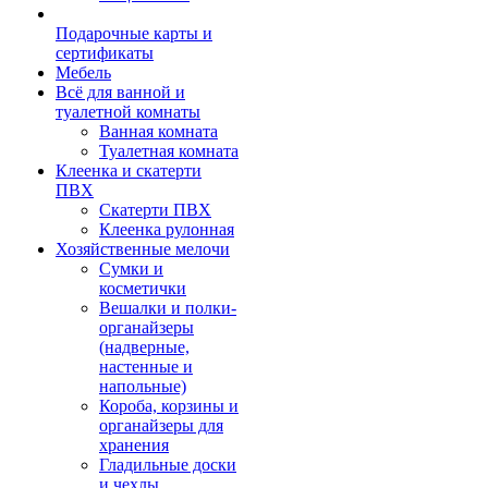
Подарочные карты и
сертификаты
Мебель
Всё для ванной и
туалетной комнаты
Ванная комната
Туалетная комната
Клеенка и скатерти
ПВХ
Скатерти ПВХ
Клеенка рулонная
Хозяйственные мелочи
Сумки и
косметички
Вешалки и полки-
органайзеры
(надверные,
настенные и
напольные)
Короба, корзины и
органайзеры для
хранения
Гладильные доски
и чехлы