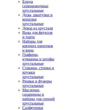
Блюда
сервировочные
хрустальные
Дозы, шкатулки и
копилки
хрустальные
Декор из хрусталя
Вазы для фруктов
и торта
Наборы для
крепких напитков
и вина
Графины,
кувшины и штофы
хрустальные
Стаканы, стопки и
кружки
хрустальные
Рюмки и фужеры
хрустальные
Масленки,
сахарницы и
наборы для специй
хрустальные
Салфетники