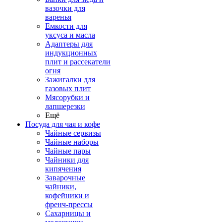
вазочки для
варенья
Емкости для
уксуса и масла
Адаптеры для
индукционных
плит и рассекатели
огня
Зажигалки для
газовых плит
Мясорубки и
лапшерезки
Ещё
Посуда для чая и кофе
Чайные сервизы
Чайные наборы
Чайные пары
Чайники для
кипячения
Заварочные
чайники,
кофейники и
френч-прессы
Сахарницы и