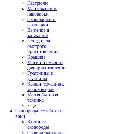
Кастрюли
Мантоварки и
пароварки
Скороварки и
соковарки
Выпечка и
запекание
Посуда для
быстрого
приготовления
Крышки
Миски и емкости
для приготовления
Гусятницы и
утятницы
Ковши, соусники,
молоковарки
Малая бытовая
техника
Ещё
Сковороды, сотейники,
воки
Блинные
сковороды
Сковороды-гриль