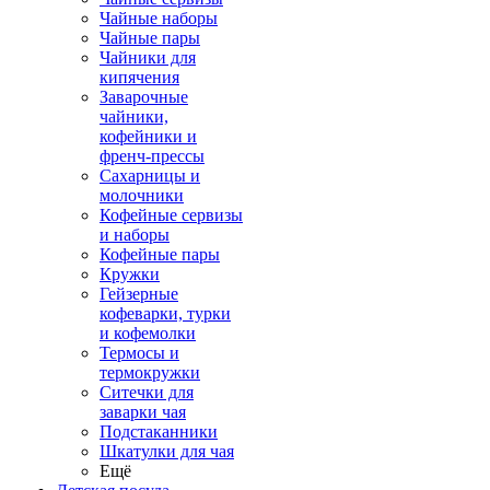
Чайные наборы
Чайные пары
Чайники для
кипячения
Заварочные
чайники,
кофейники и
френч-прессы
Сахарницы и
молочники
Кофейные сервизы
и наборы
Кофейные пары
Кружки
Гейзерные
кофеварки, турки
и кофемолки
Термосы и
термокружки
Ситечки для
заварки чая
Подстаканники
Шкатулки для чая
Ещё