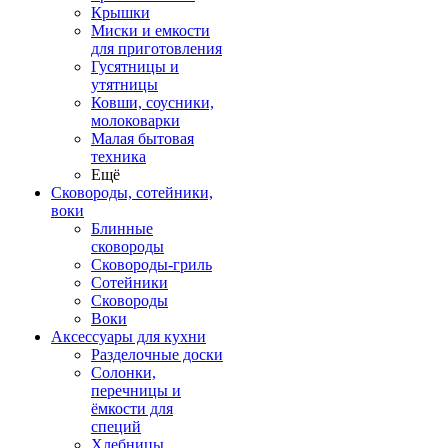
Крышки
Миски и емкости
для приготовления
Гусятницы и
утятницы
Ковши, соусники,
молоковарки
Малая бытовая
техника
Ещё
Сковороды, сотейники,
воки
Блинные
сковороды
Сковороды-гриль
Сотейники
Сковороды
Воки
Аксессуары для кухни
Разделочные доски
Солонки,
перечницы и
ёмкости для
специй
Хлебницы