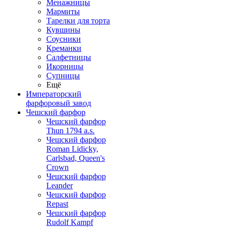
Менажницы
Мармиты
Тарелки для торта
Кувшины
Соусники
Креманки
Салфетницы
Икорницы
Супницы
Ещё
Императорский
фарфоровый завод
Чешский фарфор
Чешский фарфор
Thun 1794 a.s.
Чешский фарфор
Roman Lidicky,
Carlsbad, Queen's
Crown
Чешский фарфор
Leander
Чешский фарфор
Repast
Чешский фарфор
Rudolf Kampf