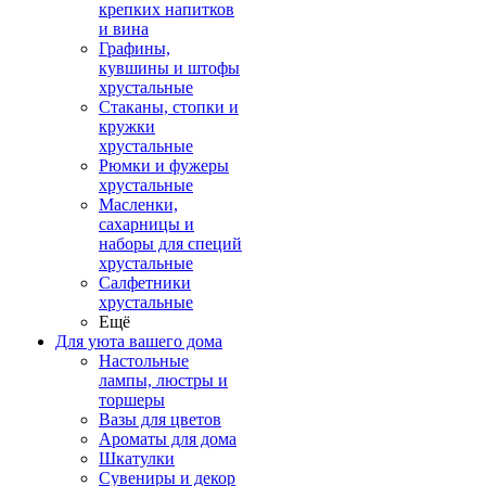
крепких напитков
и вина
Графины,
кувшины и штофы
хрустальные
Стаканы, стопки и
кружки
хрустальные
Рюмки и фужеры
хрустальные
Масленки,
сахарницы и
наборы для специй
хрустальные
Салфетники
хрустальные
Ещё
Для уюта вашего дома
Настольные
лампы, люстры и
торшеры
Вазы для цветов
Ароматы для дома
Шкатулки
Сувениры и декор