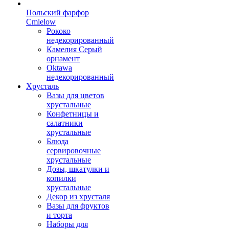
Польский фарфор
Сmielow
Рококо
недекорированный
Камелия Серый
орнамент
Oktawa
недекорированный
Хрусталь
Вазы для цветов
хрустальные
Конфетницы и
салатники
хрустальные
Блюда
сервировочные
хрустальные
Дозы, шкатулки и
копилки
хрустальные
Декор из хрусталя
Вазы для фруктов
и торта
Наборы для