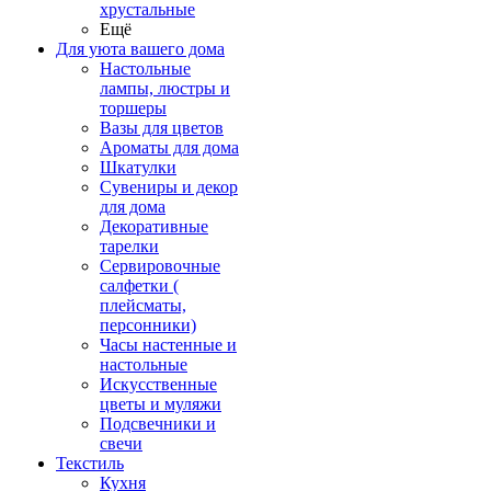
хрустальные
Ещё
Для уюта вашего дома
Настольные
лампы, люстры и
торшеры
Вазы для цветов
Ароматы для дома
Шкатулки
Сувениры и декор
для дома
Декоративные
тарелки
Сервировочные
салфетки (
плейсматы,
персонники)
Часы настенные и
настольные
Искусственные
цветы и муляжи
Подсвечники и
свечи
Текстиль
Кухня