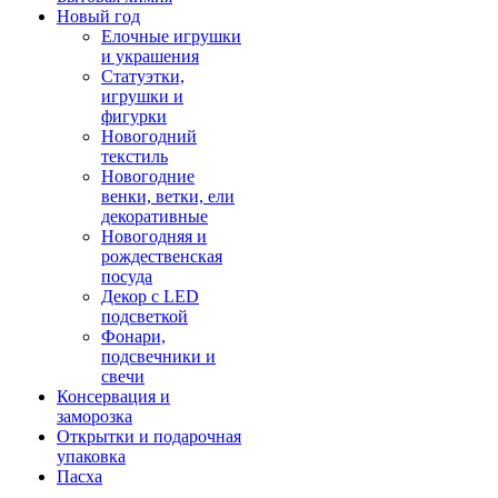
Новый год
Елочные игрушки
и украшения
Статуэтки,
игрушки и
фигурки
Новогодний
текстиль
Новогодние
венки, ветки, ели
декоративные
Новогодняя и
рождественская
посуда
Декор с LED
подсветкой
Фонари,
подсвечники и
свечи
Консервация и
заморозка
Открытки и подарочная
упаковка
Пасха