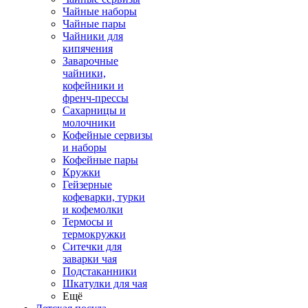
Чайные наборы
Чайные пары
Чайники для
кипячения
Заварочные
чайники,
кофейники и
френч-прессы
Сахарницы и
молочники
Кофейные сервизы
и наборы
Кофейные пары
Кружки
Гейзерные
кофеварки, турки
и кофемолки
Термосы и
термокружки
Ситечки для
заварки чая
Подстаканники
Шкатулки для чая
Ещё