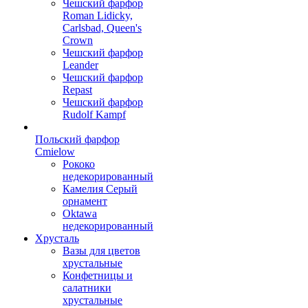
Чешский фарфор
Roman Lidicky,
Carlsbad, Queen's
Crown
Чешский фарфор
Leander
Чешский фарфор
Repast
Чешский фарфор
Rudolf Kampf
Польский фарфор
Сmielow
Рококо
недекорированный
Камелия Серый
орнамент
Oktawa
недекорированный
Хрусталь
Вазы для цветов
хрустальные
Конфетницы и
салатники
хрустальные