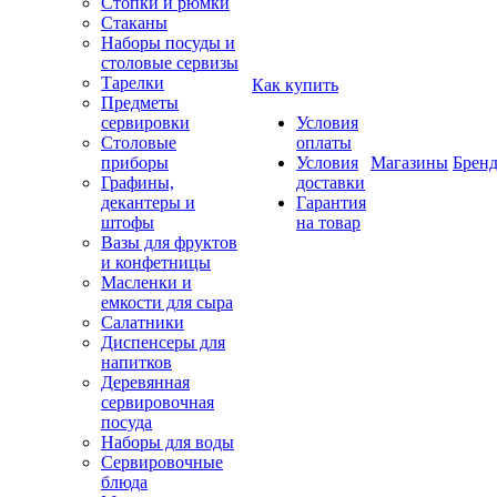
Стопки и рюмки
Стаканы
Наборы посуды и
столовые сервизы
Тарелки
Как купить
Предметы
сервировки
Условия
Столовые
оплаты
приборы
Условия
Магазины
Брен
Графины,
доставки
декантеры и
Гарантия
штофы
на товар
Вазы для фруктов
и конфетницы
Масленки и
емкости для сыра
Салатники
Диспенсеры для
напитков
Деревянная
сервировочная
посуда
Наборы для воды
Сервировочные
блюда