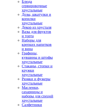
Блюда
сервировочные
хрустальные
Дозы, шкатулки и
копилки
хрустальные
Декор из хрусталя
Вазы для фруктов
и торта
Наборы для
крепких напитков
и вина
Графины,
кувшины и штофы
хрустальные
Стаканы, стопки и
кружки
хрустальные
Рюмки и фужеры
хрустальные
Масленки,
сахарницы и
наборы для специй
хрустальные
Салфетники