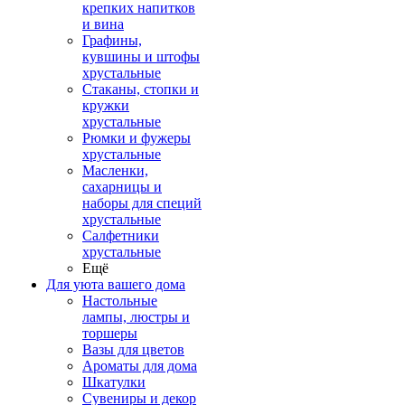
крепких напитков
и вина
Графины,
кувшины и штофы
хрустальные
Стаканы, стопки и
кружки
хрустальные
Рюмки и фужеры
хрустальные
Масленки,
сахарницы и
наборы для специй
хрустальные
Салфетники
хрустальные
Ещё
Для уюта вашего дома
Настольные
лампы, люстры и
торшеры
Вазы для цветов
Ароматы для дома
Шкатулки
Сувениры и декор