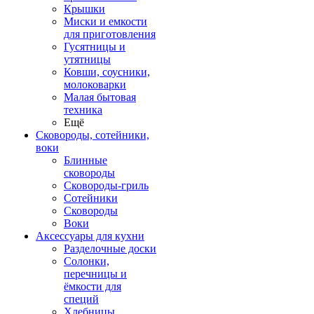
Крышки
Миски и емкости
для приготовления
Гусятницы и
утятницы
Ковши, соусники,
молоковарки
Малая бытовая
техника
Ещё
Сковороды, сотейники,
воки
Блинные
сковороды
Сковороды-гриль
Сотейники
Сковороды
Воки
Аксессуары для кухни
Разделочные доски
Солонки,
перечницы и
ёмкости для
специй
Хлебницы