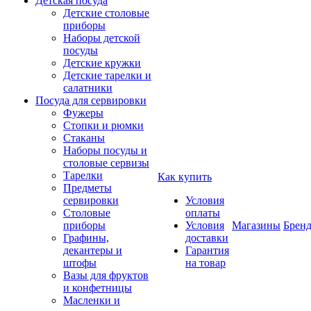
Детская посуда
Детские столовые
приборы
Наборы детской
посуды
Детские кружки
Детские тарелки и
салатники
Посуда для сервировки
Фужеры
Стопки и рюмки
Стаканы
Наборы посуды и
столовые сервизы
Тарелки
Как купить
Предметы
сервировки
Условия
Столовые
оплаты
приборы
Условия
Магазины
Брен
Графины,
доставки
декантеры и
Гарантия
штофы
на товар
Вазы для фруктов
и конфетницы
Масленки и