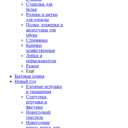
Сушилки для
белья
Ролики и щетки
для одежды
Полки, этажерки и
аксессуары для
обуви
Стремянки
Крючки
хозяйственные
Лейки и
опрыскиватели
Разное
Ещё
Бытовая химия
Новый год
Елочные игрушки
и украшения
Статуэтки,
игрушки и
фигурки
Новогодний
текстиль
Новогодние
венки, ветки, ели