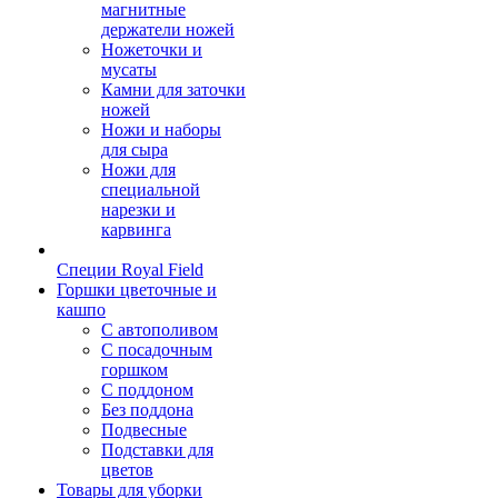
магнитные
держатели ножей
Ножеточки и
мусаты
Камни для заточки
ножей
Ножи и наборы
для сыра
Ножи для
специальной
нарезки и
карвинга
Специи Royal Field
Горшки цветочные и
кашпо
С автополивом
С посадочным
горшком
С поддоном
Без поддона
Подвесные
Подставки для
цветов
Товары для уборки