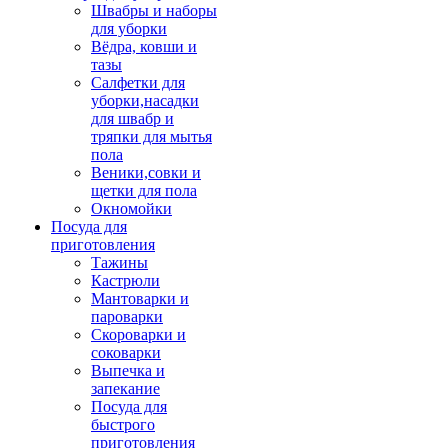
Швабры и наборы
для уборки
Вёдра, ковши и
тазы
Салфетки для
уборки,насадки
для швабр и
тряпки для мытья
пола
Веники,совки и
щетки для пола
Окномойки
Посуда для
приготовления
Тажины
Кастрюли
Мантоварки и
пароварки
Скороварки и
соковарки
Выпечка и
запекание
Посуда для
быстрого
приготовления