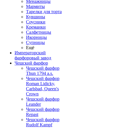
Менажницы
Мармиты
Тарелки для торта
Кувшины
Соусники
Креманки
Салфетницы
Икорницы
Супницы
Ещё
Императорский
фарфоровый завод
Чешский фарфор
Чешский фарфор
Thun 1794 a.s.
Чешский фарфор
Roman Lidicky,
Carlsbad, Queen's
Crown
Чешский фарфор
Leander
Чешский фарфор
Repast
Чешский фарфор
Rudolf Kampf