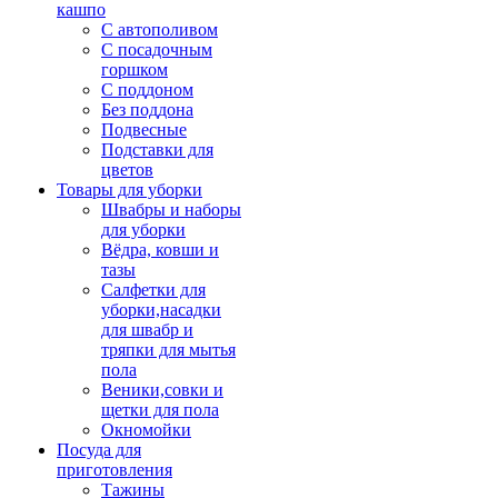
кашпо
С автополивом
С посадочным
горшком
С поддоном
Без поддона
Подвесные
Подставки для
цветов
Товары для уборки
Швабры и наборы
для уборки
Вёдра, ковши и
тазы
Салфетки для
уборки,насадки
для швабр и
тряпки для мытья
пола
Веники,совки и
щетки для пола
Окномойки
Посуда для
приготовления
Тажины