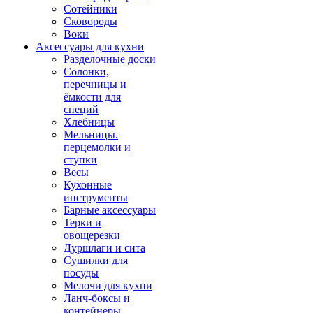
Сотейники
Сковороды
Воки
Аксессуары для кухни
Разделочные доски
Солонки,
перечницы и
ёмкости для
специй
Хлебницы
Мельницы.
перцемолки и
ступки
Весы
Кухонные
инструменты
Барные аксессуары
Терки и
овощерезки
Дуршлаги и сита
Сушилки для
посуды
Мелочи для кухни
Ланч-боксы и
контейнеры