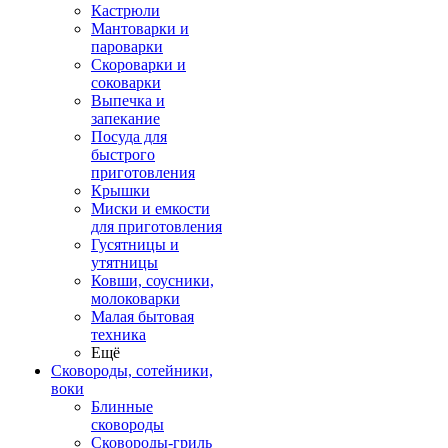
Кастрюли
Мантоварки и
пароварки
Скороварки и
соковарки
Выпечка и
запекание
Посуда для
быстрого
приготовления
Крышки
Миски и емкости
для приготовления
Гусятницы и
утятницы
Ковши, соусники,
молоковарки
Малая бытовая
техника
Ещё
Сковороды, сотейники,
воки
Блинные
сковороды
Сковороды-гриль