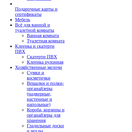
Подарочные карты и
сертификаты
Мебель
Всё для ванной и
туалетной комнаты
Ванная комната
Туалетная комната
Клеенка и скатерти
ПВХ
Скатерти ПВХ
Клеенка рулонная
Хозяйственные мелочи
Сумки и
косметички
Вешалки и полки-
органайзеры
(надверные,
настенные и
напольные)
Короба, корзины и
органайзеры для
хранения
Гладильные доски
и чехлы