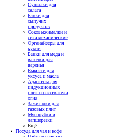
Сушилки для
салата
Банки для
сыпучих
продуктов
Соковыжималки и
сита механические
Органайзеры для
кухни
Банки для меда и
вазочки для
варенья
Емкости для
уксуса и масла
Адаптеры для
индукционных
плит и рассекатели
огня
Зажигалки для
газовых плит
Мясорубки и
лапшерезки
Ещё
Посуда для чая и кофе
Чайные сервизы