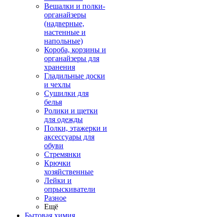
Вешалки и полки-
органайзеры
(надверные,
настенные и
напольные)
Короба, корзины и
органайзеры для
хранения
Гладильные доски
и чехлы
Сушилки для
белья
Ролики и щетки
для одежды
Полки, этажерки и
аксессуары для
обуви
Стремянки
Крючки
хозяйственные
Лейки и
опрыскиватели
Разное
Ещё
Бытовая химия