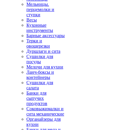
Мельницы.
перцемолки и
ступки
Весы
Кухонные
инструменты
Барные аксессуары
Терки и
овощерезки
Дуршлаги и сита
Сушилки для
посуды
Мелочи для кухни
Ланч-боксы и
контейнеры
Сушилки для
салата
Банки для
сыпучих
продуктов
Соковыжималки и
сита механические
Органайзеры для
кухни
Банки для меда и