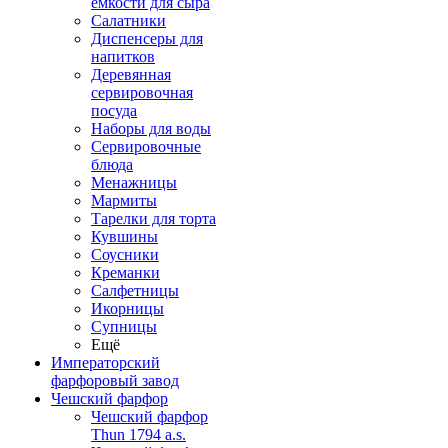
емкости для сыра
Салатники
Диспенсеры для
напитков
Деревянная
сервировочная
посуда
Наборы для воды
Сервировочные
блюда
Менажницы
Мармиты
Тарелки для торта
Кувшины
Соусники
Креманки
Салфетницы
Икорницы
Супницы
Ещё
Императорский
фарфоровый завод
Чешский фарфор
Чешский фарфор
Thun 1794 a.s.