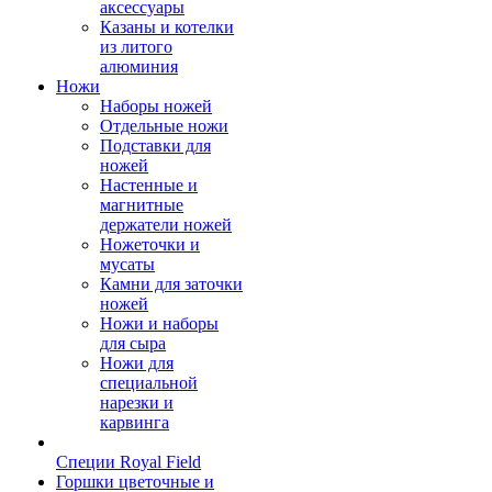
аксессуары
Казаны и котелки
из литого
алюминия
Ножи
Наборы ножей
Отдельные ножи
Подставки для
ножей
Настенные и
магнитные
держатели ножей
Ножеточки и
мусаты
Камни для заточки
ножей
Ножи и наборы
для сыра
Ножи для
специальной
нарезки и
карвинга
Специи Royal Field
Горшки цветочные и