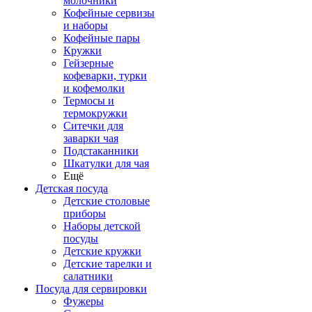
молочники
Кофейные сервизы
и наборы
Кофейные пары
Кружки
Гейзерные
кофеварки, турки
и кофемолки
Термосы и
термокружки
Ситечки для
заварки чая
Подстаканники
Шкатулки для чая
Ещё
Детская посуда
Детские столовые
приборы
Наборы детской
посуды
Детские кружки
Детские тарелки и
салатники
Посуда для сервировки
Фужеры