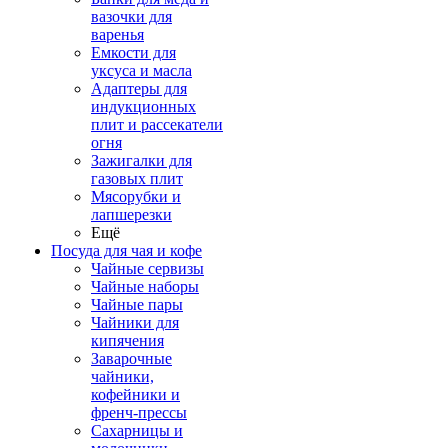
вазочки для
варенья
Емкости для
уксуса и масла
Адаптеры для
индукционных
плит и рассекатели
огня
Зажигалки для
газовых плит
Мясорубки и
лапшерезки
Ещё
Посуда для чая и кофе
Чайные сервизы
Чайные наборы
Чайные пары
Чайники для
кипячения
Заварочные
чайники,
кофейники и
френч-прессы
Сахарницы и