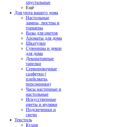
хрустальные
Ещё
Для уюта вашего дома
Настольные
лампы, люстры и
торшеры
Вазы для цветов
Ароматы для дома
Шкатулки
Сувениры и декор
для дома
Декоративные
тарелки
Сервировочные
салфетки (
плейсматы,
персонники)
Часы настенные и
настольные
Искусственные
цветы и муляжи
Подсвечники и
свечи
Текстиль
Кухня