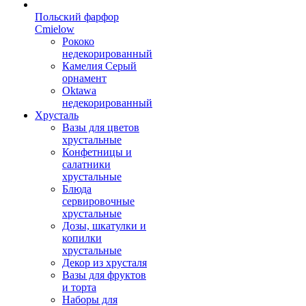
Польский фарфор
Сmielow
Рококо
недекорированный
Камелия Серый
орнамент
Oktawa
недекорированный
Хрусталь
Вазы для цветов
хрустальные
Конфетницы и
салатники
хрустальные
Блюда
сервировочные
хрустальные
Дозы, шкатулки и
копилки
хрустальные
Декор из хрусталя
Вазы для фруктов
и торта
Наборы для