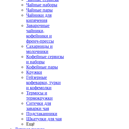
Чайные наборы
Чайные пары
Чайники для
кипячения
Заварочные
чайники,
кофейники и
френч-прессы
Сахарницы и
молочники
Кофейные сервизы
и наборы
Кофейные пары
Кружки
Гейзерные
кофеварки, турки
и кофемолки
Термосы и
термокружки
Ситечки для
заварки чая
Подстаканники
Шкатулки для чая
Ещё