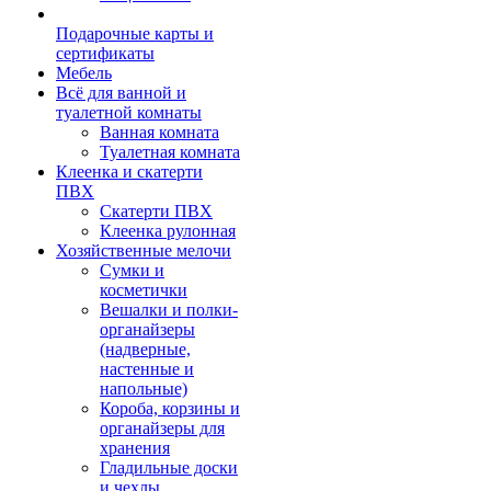
Подарочные карты и
сертификаты
Мебель
Всё для ванной и
туалетной комнаты
Ванная комната
Туалетная комната
Клеенка и скатерти
ПВХ
Скатерти ПВХ
Клеенка рулонная
Хозяйственные мелочи
Сумки и
косметички
Вешалки и полки-
органайзеры
(надверные,
настенные и
напольные)
Короба, корзины и
органайзеры для
хранения
Гладильные доски
и чехлы