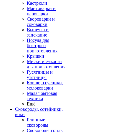
Кастрюли
Мантоварки и
пароварки
Скороварки и
соковарки
Выпечка и
запекание
Посуда для
быстрого
приготовления
Крышки
Миски и емкости
для приготовления
Гусятницы и
утятницы
Ковши, соусники,
молоковарки
Малая бытовая
техника
Ещё
Сковороды, сотейники,
воки
Блинные
сковороды
Сковороды-гриль