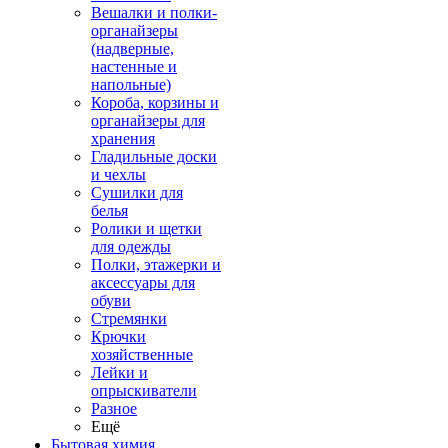
Вешалки и полки-
органайзеры
(надверные,
настенные и
напольные)
Короба, корзины и
органайзеры для
хранения
Гладильные доски
и чехлы
Сушилки для
белья
Ролики и щетки
для одежды
Полки, этажерки и
аксессуары для
обуви
Стремянки
Крючки
хозяйственные
Лейки и
опрыскиватели
Разное
Ещё
Бытовая химия