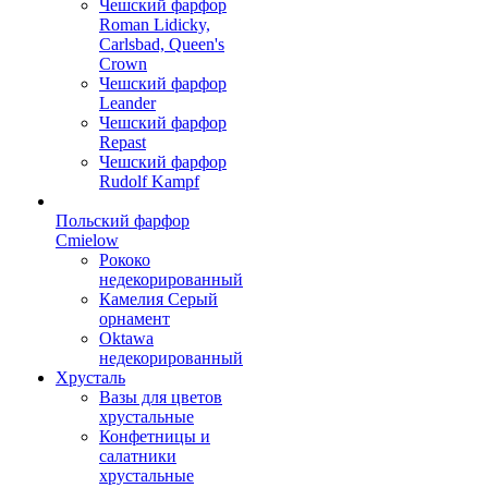
Чешский фарфор
Roman Lidicky,
Carlsbad, Queen's
Crown
Чешский фарфор
Leander
Чешский фарфор
Repast
Чешский фарфор
Rudolf Kampf
Польский фарфор
Сmielow
Рококо
недекорированный
Камелия Серый
орнамент
Oktawa
недекорированный
Хрусталь
Вазы для цветов
хрустальные
Конфетницы и
салатники
хрустальные