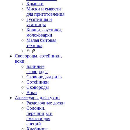
Крышки
Миски и емкости
для приготовления
Гусятницы и
утятницы
Ковши, соусники,
молоковарки
Малая бытовая
техника
Ещё
Сковороды, сотейники,
воки
Блинные
сковороды
Сковороды-гриль
Сотейники
Сковороды
Воки
Аксессуары для кухни
Разделочные доски
Солонки,
перечницы и
ёмкости для
специй
Хлебницы