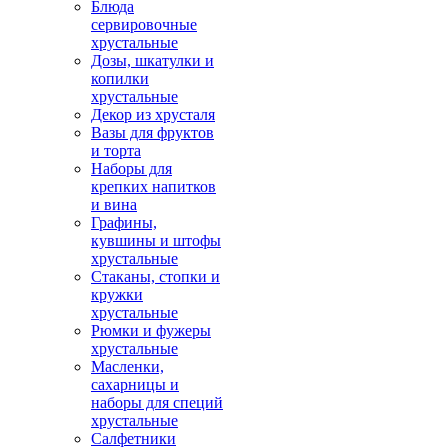
Блюда
сервировочные
хрустальные
Дозы, шкатулки и
копилки
хрустальные
Декор из хрусталя
Вазы для фруктов
и торта
Наборы для
крепких напитков
и вина
Графины,
кувшины и штофы
хрустальные
Стаканы, стопки и
кружки
хрустальные
Рюмки и фужеры
хрустальные
Масленки,
сахарницы и
наборы для специй
хрустальные
Салфетники