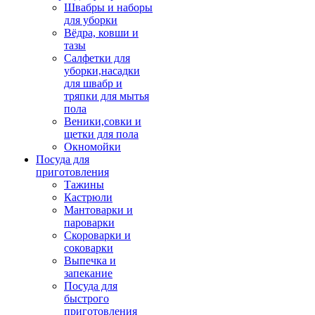
Швабры и наборы
для уборки
Вёдра, ковши и
тазы
Салфетки для
уборки,насадки
для швабр и
тряпки для мытья
пола
Веники,совки и
щетки для пола
Окномойки
Посуда для
приготовления
Тажины
Кастрюли
Мантоварки и
пароварки
Скороварки и
соковарки
Выпечка и
запекание
Посуда для
быстрого
приготовления