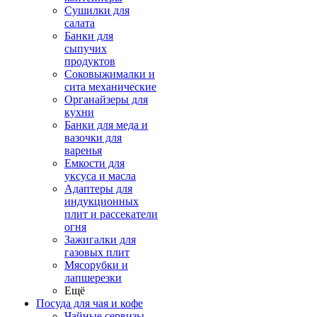
Сушилки для
салата
Банки для
сыпучих
продуктов
Соковыжималки и
сита механические
Органайзеры для
кухни
Банки для меда и
вазочки для
варенья
Емкости для
уксуса и масла
Адаптеры для
индукционных
плит и рассекатели
огня
Зажигалки для
газовых плит
Мясорубки и
лапшерезки
Ещё
Посуда для чая и кофе
Чайные сервизы