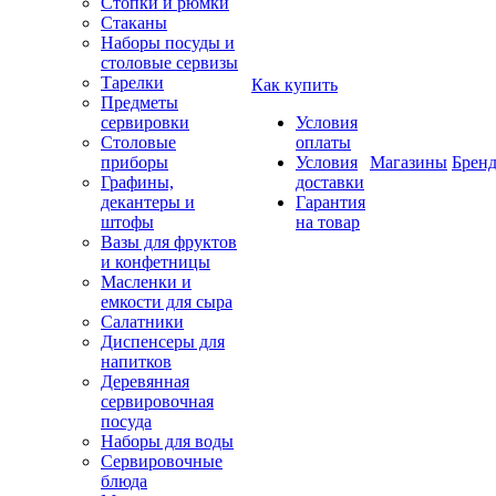
Стопки и рюмки
Стаканы
Наборы посуды и
столовые сервизы
Тарелки
Как купить
Предметы
сервировки
Условия
Столовые
оплаты
приборы
Условия
Магазины
Брен
Графины,
доставки
декантеры и
Гарантия
штофы
на товар
Вазы для фруктов
и конфетницы
Масленки и
емкости для сыра
Салатники
Диспенсеры для
напитков
Деревянная
сервировочная
посуда
Наборы для воды
Сервировочные
блюда