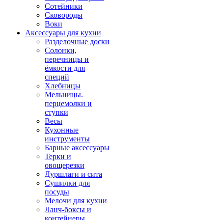
Сотейники
Сковороды
Воки
Аксессуары для кухни
Разделочные доски
Солонки,
перечницы и
ёмкости для
специй
Хлебницы
Мельницы.
перцемолки и
ступки
Весы
Кухонные
инструменты
Барные аксессуары
Терки и
овощерезки
Дуршлаги и сита
Сушилки для
посуды
Мелочи для кухни
Ланч-боксы и
контейнеры