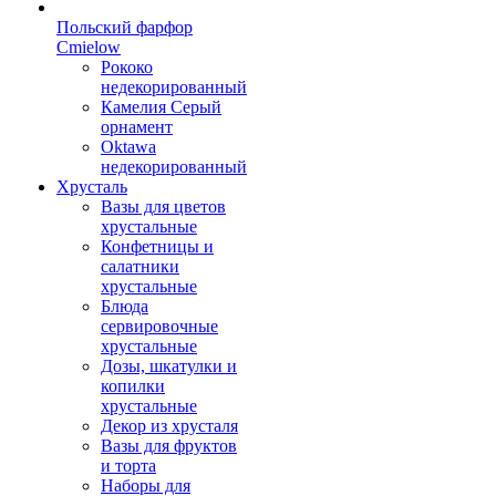
Польский фарфор
Сmielow
Рококо
недекорированный
Камелия Серый
орнамент
Oktawa
недекорированный
Хрусталь
Вазы для цветов
хрустальные
Конфетницы и
салатники
хрустальные
Блюда
сервировочные
хрустальные
Дозы, шкатулки и
копилки
хрустальные
Декор из хрусталя
Вазы для фруктов
и торта
Наборы для