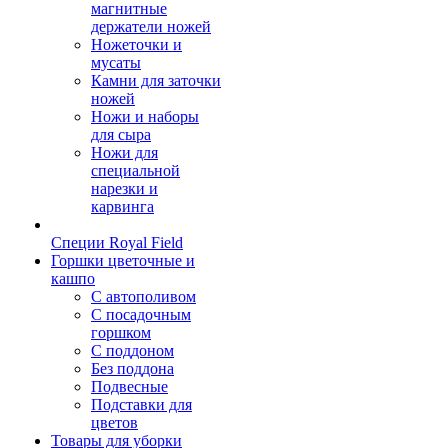
магнитные
держатели ножей
Ножеточки и
мусаты
Камни для заточки
ножей
Ножи и наборы
для сыра
Ножи для
специальной
нарезки и
карвинга
Специи Royal Field
Горшки цветочные и
кашпо
С автополивом
С посадочным
горшком
С поддоном
Без поддона
Подвесные
Подставки для
цветов
Товары для уборки