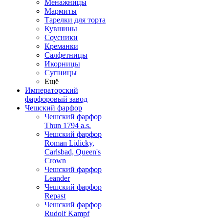
Менажницы
Мармиты
Тарелки для торта
Кувшины
Соусники
Креманки
Салфетницы
Икорницы
Супницы
Ещё
Императорский
фарфоровый завод
Чешский фарфор
Чешский фарфор
Thun 1794 a.s.
Чешский фарфор
Roman Lidicky,
Carlsbad, Queen's
Crown
Чешский фарфор
Leander
Чешский фарфор
Repast
Чешский фарфор
Rudolf Kampf