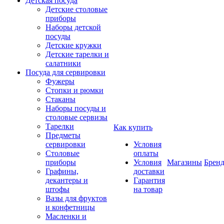
Детская посуда
Детские столовые
приборы
Наборы детской
посуды
Детские кружки
Детские тарелки и
салатники
Посуда для сервировки
Фужеры
Стопки и рюмки
Стаканы
Наборы посуды и
столовые сервизы
Тарелки
Как купить
Предметы
сервировки
Условия
Столовые
оплаты
приборы
Условия
Магазины
Брен
Графины,
доставки
декантеры и
Гарантия
штофы
на товар
Вазы для фруктов
и конфетницы
Масленки и