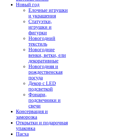
Новый год
Елочные игрушки
и украшения
Статуэтки,
игрушки и
фигурки
Новогодний
текстиль
Новогодние
венки, ветки, ели
декоративные
Новогодняя и
рождественская
посуда
Декор с LED
подсветкой
Фонари,
подсвечники и
свечи
Консервация и
заморозка
Открытки и подарочная
упаковка
Пасха