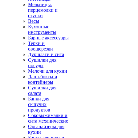
Мельницы.
перцемолки и
ступки
Весы
Кухонные
инструменты
Барные аксессуары
Терки и
овощерезки
Дуршлаги и сита
Сушилки для
посуды
Мелочи для кухни
Ланч-боксы и
контейнеры
Сушилки для
салата
Банки для
сыпучих
продуктов
Соковыжималки и
сита механические
Органайзеры для
кухни
Банки для меда и