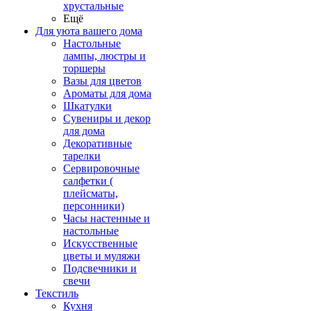
хрустальные
Ещё
Для уюта вашего дома
Настольные
лампы, люстры и
торшеры
Вазы для цветов
Ароматы для дома
Шкатулки
Сувениры и декор
для дома
Декоративные
тарелки
Сервировочные
салфетки (
плейсматы,
персонники)
Часы настенные и
настольные
Искусственные
цветы и муляжи
Подсвечники и
свечи
Текстиль
Кухня