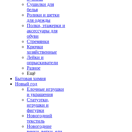
Сушилки для
белья
Ролики и щетки
для одежды
Полки, этажерки и
аксессуары для
обуви
Стремянки
Крючки
хозяйственные
Лейки и
опрыскиватели
Разное
Ещё
Бытовая химия
Новый год
Елочные игрушки
и украшения
Статуэтки,
игрушки и
фигурки
Новогодний
текстиль
Новогодние
венки, ветки, ели