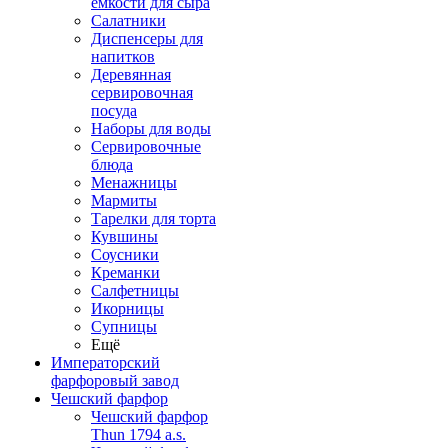
емкости для сыра
Салатники
Диспенсеры для
напитков
Деревянная
сервировочная
посуда
Наборы для воды
Сервировочные
блюда
Менажницы
Мармиты
Тарелки для торта
Кувшины
Соусники
Креманки
Салфетницы
Икорницы
Супницы
Ещё
Императорский
фарфоровый завод
Чешский фарфор
Чешский фарфор
Thun 1794 a.s.