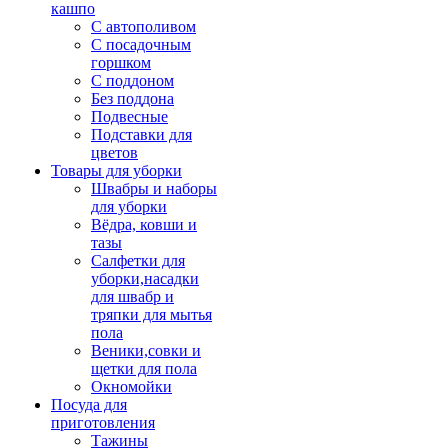
кашпо
С автополивом
С посадочным
горшком
С поддоном
Без поддона
Подвесные
Подставки для
цветов
Товары для уборки
Швабры и наборы
для уборки
Вёдра, ковши и
тазы
Салфетки для
уборки,насадки
для швабр и
тряпки для мытья
пола
Веники,совки и
щетки для пола
Окномойки
Посуда для
приготовления
Тажины