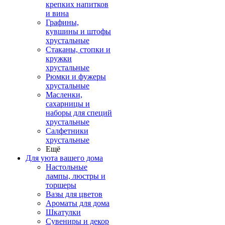
крепких напитков
и вина
Графины,
кувшины и штофы
хрустальные
Стаканы, стопки и
кружки
хрустальные
Рюмки и фужеры
хрустальные
Масленки,
сахарницы и
наборы для специй
хрустальные
Салфетники
хрустальные
Ещё
Для уюта вашего дома
Настольные
лампы, люстры и
торшеры
Вазы для цветов
Ароматы для дома
Шкатулки
Сувениры и декор