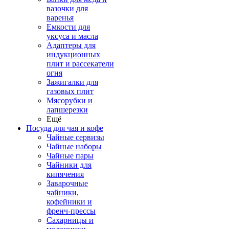
вазочки для
варенья
Емкости для
уксуса и масла
Адаптеры для
индукционных
плит и рассекатели
огня
Зажигалки для
газовых плит
Мясорубки и
лапшерезки
Ещё
Посуда для чая и кофе
Чайные сервизы
Чайные наборы
Чайные пары
Чайники для
кипячения
Заварочные
чайники,
кофейники и
френч-прессы
Сахарницы и