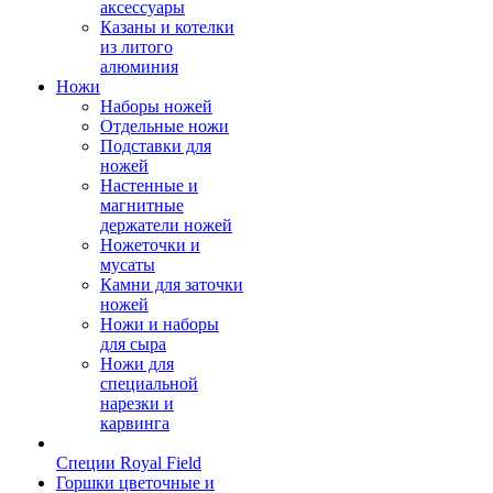
аксессуары
Казаны и котелки
из литого
алюминия
Ножи
Наборы ножей
Отдельные ножи
Подставки для
ножей
Настенные и
магнитные
держатели ножей
Ножеточки и
мусаты
Камни для заточки
ножей
Ножи и наборы
для сыра
Ножи для
специальной
нарезки и
карвинга
Специи Royal Field
Горшки цветочные и