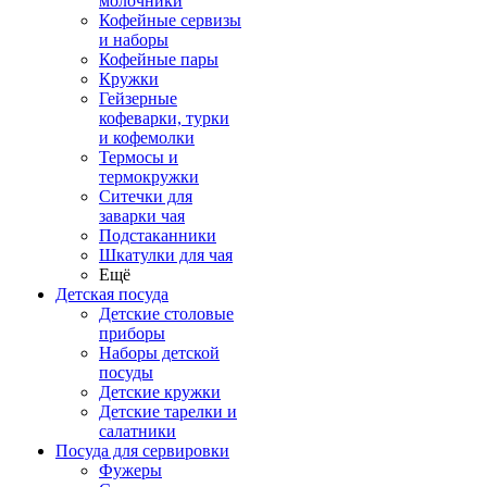
молочники
Кофейные сервизы
и наборы
Кофейные пары
Кружки
Гейзерные
кофеварки, турки
и кофемолки
Термосы и
термокружки
Ситечки для
заварки чая
Подстаканники
Шкатулки для чая
Ещё
Детская посуда
Детские столовые
приборы
Наборы детской
посуды
Детские кружки
Детские тарелки и
салатники
Посуда для сервировки
Фужеры